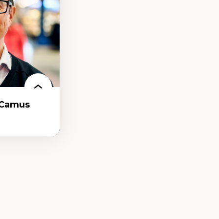
chitectural et
-Camus
t et