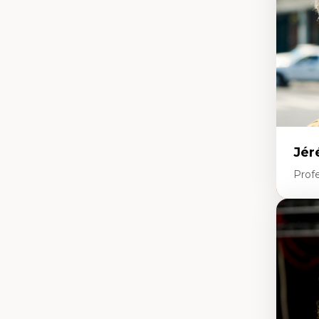
co
An
Mé
Jér
Profe
Expe
Ét
Fou
Ét
Ét
An
Ét
Mo