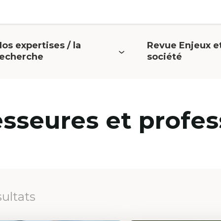
os expertises / la
Revue Enjeux e
uvrir
Ouvrir
recherche
société
e
le
menu
menu
esseures et profes
sultats