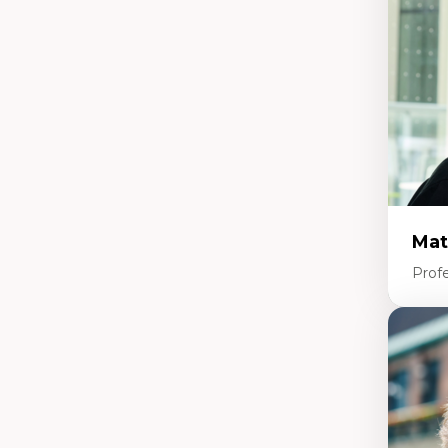
pe
L’
en
Mat
Profe
Expe
Et
d’
Ap
co
int
Di