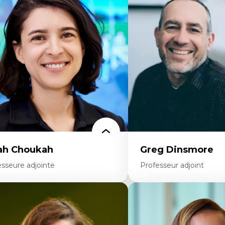
onomie circulaire
Théories du développeme
dèles d’affaires durables
Économie politique comp
stoire des faits économiques
Élites économiques
stion durable des ressources naturelles
Sociologie économique
ologie industrielle
Extractivisme
énagement durable du territoire
Classes sociales
veloppement régional
Mouvements sociaux
opératives
Théories de l’État
létravail en milieu rural francophone
ansition socio-écologique
ah Choukah
Greg Dinsmore
esseure adjointe
Professeur adjoint
rtises
Expertises
mocratisation des nouvelles
Fragmentation des audito
chnologies et biotechnologies
Analyse multi-plateforme 