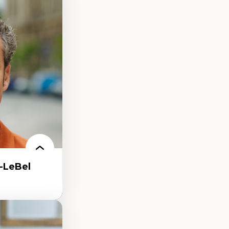
processus
ifique
itaire –
t conscience
udification et
ique
matières –
et langage
-LeBel