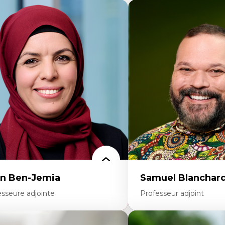
n Ben-Jemia
Samuel Blanchar
esseure adjointe
Professeur adjoint