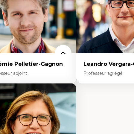
mpétence pragmatique
enseignement du design ar
dragogie
urbain
thodologies de recherche qualitative
émie Pelletier-Gagnon
Leandro Vergara
sseur adjoint
Professeur agrégé
rtises
Expertises
udes du jeu vidéo
Amérique latine
ille de textes
Théories du développemen
udes postcoloniales
développement alternatif
udes critiques des médias
Théories de l’État
alyse de données
Développement durable
udes japonaises
Économie politique
ndialisation
Théories marxistes