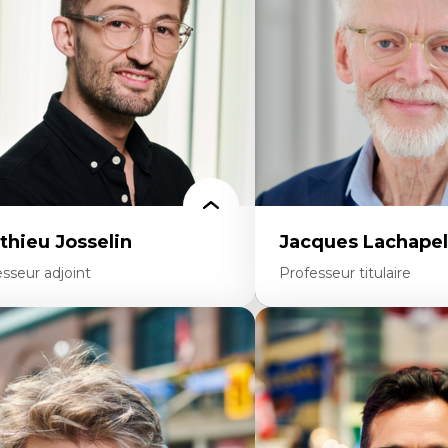
rspective socioécologique de care
personnel enseignant
insertion professionnelle des
Construction identitaire e
seignant.e.s
minoritaire francophone
Technologies éducatives p
continue
thieu Josselin
Jacques Lachapel
sseur adjoint
Professeur titulaire
rtises
Expertises
hnographie critique des environnements
Histoire de l'architecture et
apprentissage des étudiant.e.s
notamment au Canada
proche transdisciplinaire des
Théorie et pratiques en co
mpétences socioaffectives et
l'environnement bâti
erculturelles
Conception de projet en m
dactique des langues secondes et
Analyse critique en archit