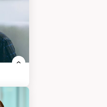
nt
arée
ires médiatiques
des auditoires