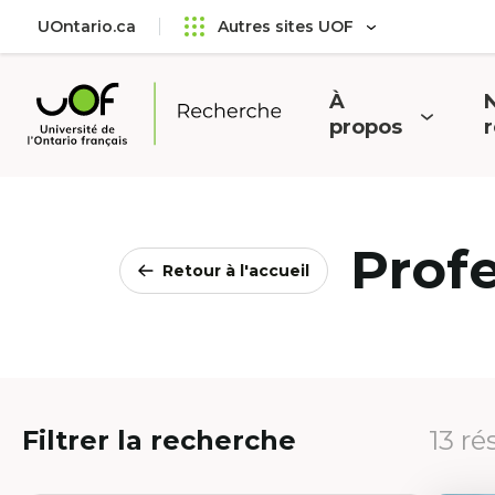
Aller
Passer
UOntario.ca
Autres sites UOF
au
au
menu
contenu
principal
À
N
Ouvrir
O
propos
Université
le
l
de
menu
l'Ontario
français
Prof
Retour à l'accueil
Filtrer la recherche
13 ré