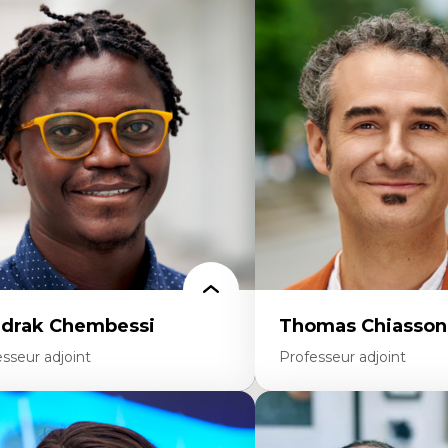
rtises
Expertises
scours sur la ville et représentations
Didactique des sciences – 
squées, formes et usages au Canada
d’enquête et culture scient
connaissance et représentations des
Éducation en milieu minor
mmunautés immigrantes dans l'espace
construction identitaire e
bain
critique
sign architectural et urbain
Technologies éducatives – l
trimoine et patrimonialisation
programmation pédagog
udes postcoloniales et décolonisation des
La langue dans toutes les 
voirs
environnement discursif 
scientifique
drak Chembessi
Thomas Chiasson
sseur adjoint
Professeur adjoint
rtises
Expertises