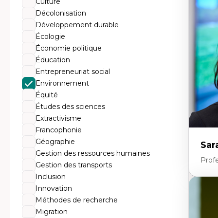
Culture
Éc
Mo
Décolonisation
Hi
Développement durable
Ge
Éc
Écologie
Am
Économie politique
Dé
Co
Éducation
Té
Entrepreneuriat social
Tr
Environnement
Équité
Études des sciences
Extractivisme
Francophonie
Géographie
Sar
Gestion des ressources humaines
Prof
Gestion des transports
Inclusion
Innovation
Expe
Méthodes de recherche
Dé
Migration
te