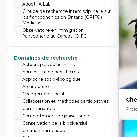
Expe
Adopt-IA Lab
Di
Groupe de recherche interdisciplinaire sur
Mo
les francophonies en Ontario (GRIFO)
Re
Médialab
co
ur
Observatoire en immigration
De
francophone au Canada (OIFC)
Pa
Ét
sa
Domaines de recherche
Acteurs plus qu'humains
Administration des affaires
Approche socio-écologique
Architecture
Changement social
Che
Collaboration et méthodes participatives
Communautés
Profe
Comportement organisationnel
Conservation de la biodiversité
Expe
Création numérique