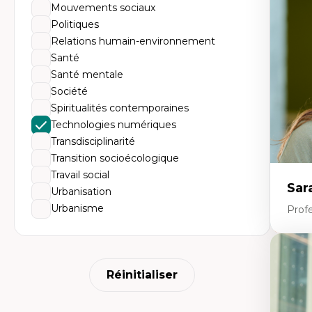
Do
Mouvements sociaux
Bi
Politiques
cr
His
Relations humain-environnement
te
Santé
Ré
In
Santé mentale
Mé
Société
Pr
art
Spiritualités contemporaines
ha
Technologies numériques
Fé
Transdisciplinarité
Transition socioécologique
Travail social
Sar
Urbanisation
Urbanisme
Prof
Expe
Réinitialiser
Le
l'
da
L'