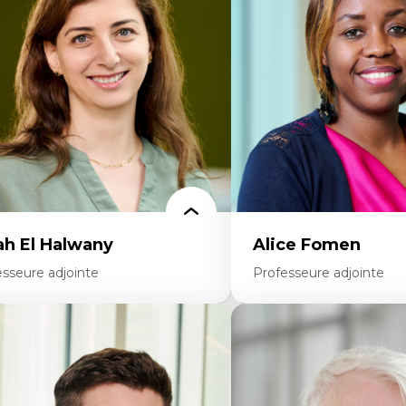
nnées ouvertes
médiatiques
oart, programmation et électronique
Analyse des comportemen
éatives
travers les données massive
toire sociale et culturelle des
Recherche quantitative et 
chnologies numériques
les auditoires médiatiques
sistances et droits numériques
Épistémologie des techniq
ternet des objets
numérique et l’IA
tavers
Théorie des droits de la p
oblématiques relatives à l’intelligence
La pensée politique d’Ha
ificielle, l’apprentissage machine et les
La pensée politique à l’èr
utes technologies
Justice internationale et
minismes et nouvelles technologies
internationales
ah El Halwany
Alice Fomen
esseure adjointe
Professeure adjointe
rtises
Expertises
s apports pédagogiques des théories de
Acceptabilité, acceptation
affect, du posthumanisme, du féminisme
technologies
ns l'éducation aux sciences
Technologies d'apprentis
apprentissage des sciences/STIM dans une
Insertion professionnelle