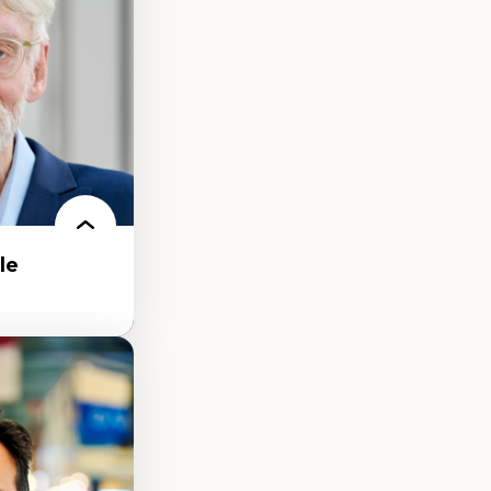
n milieu
our la formation
le
 de la ville,
nservation de
ilieu existant
ecture et