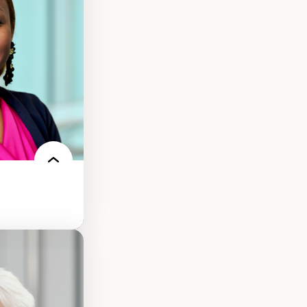
ts numériques à
s et l’IA
qualitative sur
ues de recherche
ersonne
nnah Arendt
e numérique
 normes
 et adoption des
sage innovantes
 du nouveau