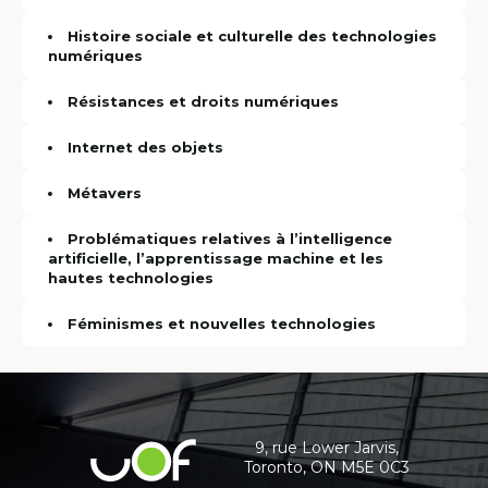
Histoire sociale et culturelle des technologies
numériques
Résistances et droits numériques
Internet des objets
Métavers
Problématiques relatives à l’intelligence
artificielle, l’apprentissage machine et les
hautes technologies
Féminismes et nouvelles technologies
Coordonnées
et
informations
9, rue Lower Jarvis,
Université
Toronto, ON M5E 0C3
supplémentaires
de