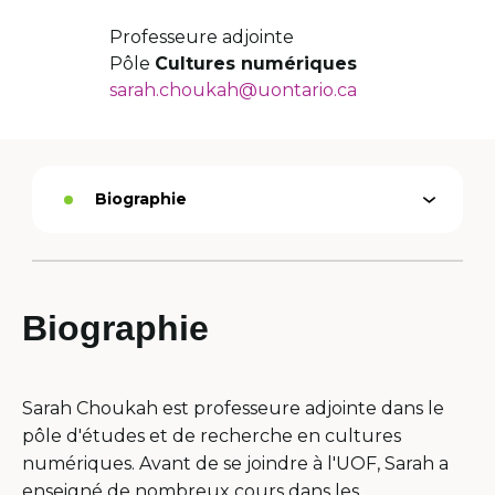
Professeure adjointe
Pôle
Cultures numériques
sarah.choukah@uontario.ca
Biographie
Ouvrir
Option
le
active
menu
Biographie
Sarah Choukah est professeure adjointe dans le
pôle d'études et de recherche en cultures
numériques. Avant de se joindre à l'UOF, Sarah a
enseigné de nombreux cours dans les