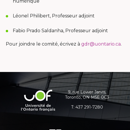
numérique
Léonel Philibert, Professeur adjoint
Fabio Prado Saldanha, Professeur adjoint
Pour joindre le comité, écrivez à
gdr@uontario.ca
.
Coordonnées
et
informations
9, rue Lower Jarvis,
Université
Toronto, ON M5E 0C3
supplémentaires
de
l'Ontario
T:
437 291-7280
français