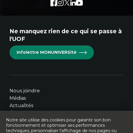
Facebook
Lien
Instagram
Lien
Twitter
Lien
LinkedIn
Lien
Youtube
Lien
externe
externe
externe
externe
externe
au
au
au
au
au
site.
site.
site.
site.
site.
Ne manquez rien de ce qui se passe à
Cet
Cet
Cet
Cet
Cet
l'UOF
hyperlien
hyperlien
hyperlien
hyperlien
hyperlien
s'ouvrira
s'ouvrira
s'ouvrira
s'ouvrira
s'ouvrira
Infolettre MONUNIVERSité
dans
dans
dans
dans
dans
une
une
une
une
une
nouvelle
nouvelle
nouvelle
nouvelle
nouvelle
fenêtre.
fenêtre.
fenêtre.
fenêtre.
fenêtre.
Nous joindre
Médias
Actualités
Événements
Notre site utilise des cookies pour garantir son bon
fonctionnement et optimiser ses performances
techniques, personnaliser l'affichage de nos pages ou