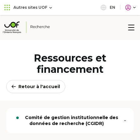
Aller
Passer
EN
Autres sites UOF
au
au
menu
contenu
principal
Université
de
l'Ontario
français
Ressources et
financement
Retour à l'accueil
Comité de gestion institutionnelle des
Ouvrir
Option
données de recherche (CGIDR)
le
active
menu