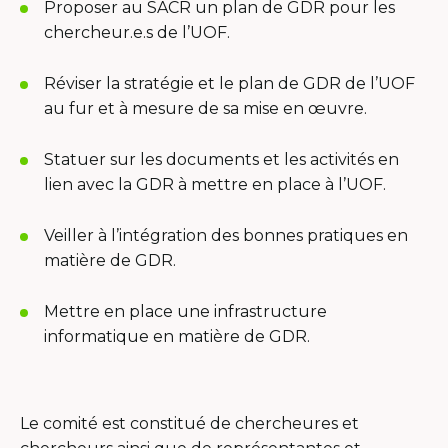
dans
s'ouv
Proposer au SACR un plan de GDR pour les
une
dans
chercheur.e.s de l’UOF.
nouvelle
une
fenêtre
nouv
Réviser la stratégie et le plan de GDR de l’UOF
fenê
au fur et à mesure de sa mise en œuvre.
Statuer sur les documents et les activités en
lien avec la GDR à mettre en place à l’UOF.
Veiller à l’intégration des bonnes pratiques en
matière de GDR.
Mettre en place une infrastructure
informatique en matière de GDR.
Le comité est constitué de chercheures et