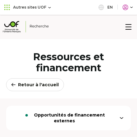
Aller
Passer
EN
Autres sites UOF
au
au
menu
contenu
principal
Université
de
l'Ontario
français
Ressources et
financement
Retour à l'accueil
Opportunités de financement
Ouvrir
Option
externes
le
active
menu