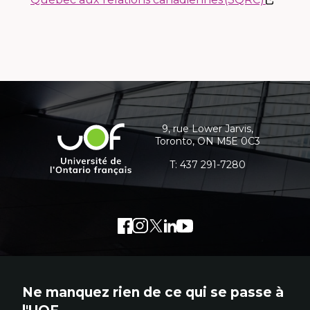
une
lien
nouvelle
s'ouvri
fenêtre
dans
une
nouve
Coordonnées
fenêt
et
informations
9, rue Lower Jarvis,
Université
Toronto, ON M5E 0C3
supplémentaires
de
l'Ontario
T:
437 291-7280
français
Facebook
Lien
Instagram
Lien
Twitter
Lien
LinkedIn
Lien
Youtube
Lien
externe
externe
externe
externe
externe
au
au
au
au
au
site.
site.
site.
site.
site.
Ne manquez rien de ce qui se passe à
Cet
Cet
Cet
Cet
Cet