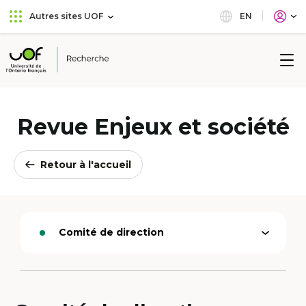
Aller
Passer
EN
Autres sites UOF
au
au
menu
contenu
principal
Université
de
l'Ontario
français
Revue Enjeux et société
Retour à l'accueil
Comité de direction
Ouvrir
Option
le
active
menu