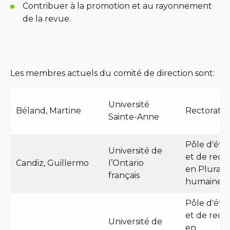
Contribuer à la promotion et au rayonnement
de la revue.
Les membres actuels du comité de direction sont:
Université
Béland, Martine
Rectorat
Sainte-Anne
Pôle d'étu
Université de
et de rech
Candiz, Guillermo
l’Ontario
en Pluralit
français
humaine
Pôle d'étu
et de rech
Université de
en