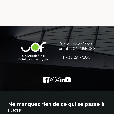
Coordonnées
et
informations
9, rue Lower Jarvis,
Université
Toronto, ON M5E 0C3
supplémentaires
de
l'Ontario
T:
437 291-7280
français
Facebook
Lien
Instagram
Lien
Twitter
Lien
LinkedIn
Lien
Youtube
Lien
externe
externe
externe
externe
externe
au
au
au
au
au
site.
site.
site.
site.
site.
Ne manquez rien de ce qui se passe à
Cet
Cet
Cet
Cet
Cet
l'UOF
hyperlien
hyperlien
hyperlien
hyperlien
hyperlien