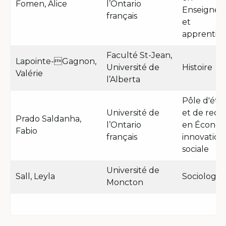
Fomen, Alice
l’Ontario
Enseigne
français
et
apprentiss
Faculté St-Jean,
Lapointe-Gagnon,
Université de
Histoire
Valérie
l’Alberta
Pôle d'étu
Université de
et de rech
Prado Saldanha,
l’Ontario
en Économ
Fabio
français
innovation
sociale
Université de
Sall, Leyla
Sociologie
Moncton