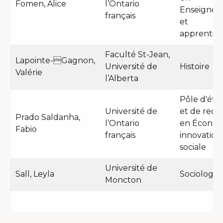
Fomen, Alice
l’Ontario
Enseigne
français
et
apprentiss
Faculté St-Jean,
Lapointe-Gagnon,
Université de
Histoire
Valérie
l’Alberta
Pôle d'étu
Université de
et de rech
Prado Saldanha,
l’Ontario
en Économ
Fabio
français
innovation
sociale
Université de
Sall, Leyla
Sociologie
Moncton