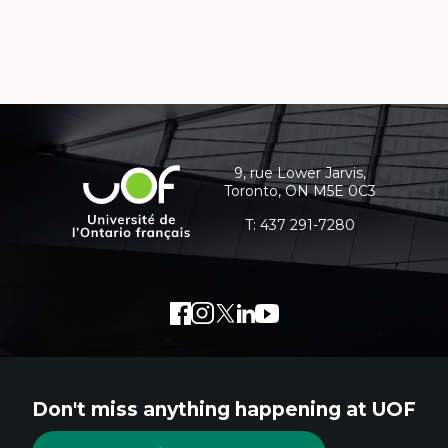
Contact
details
and
9, rue Lower Jarvis,
Université
Toronto, ON M5E 0C3
additional
de
l'Ontario
T:
437 291-7280
information
français
Facebook
External
Instagram
External
Twitter
External
LinkedIn
External
Youtube
External
link.
link.
link.
link.
link.
This
This
This
This
This
links
links
links
links
links
Don't miss anything happening at UOF
will
will
will
will
will
open
open
open
open
open