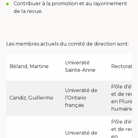
Contribuer à la promotion et au rayonnement
de la revue.
Les membres actuels du comité de direction sont:
Université
Béland, Martine
Rectorat
Sainte-Anne
Pôle d'étu
Université de
et de rech
Candiz, Guillermo
l’Ontario
en Pluralit
français
humaine
Pôle d'étu
et de rech
Université de
en