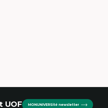
ow
at UOF
MONUNIVERSité newsletter