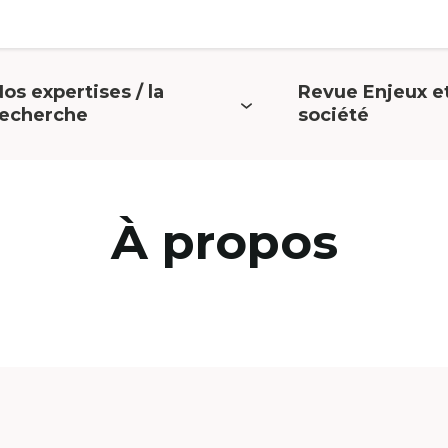
os expertises / la
Revue Enjeux e
Open
Open
recherche
société
menu
menu
À propos