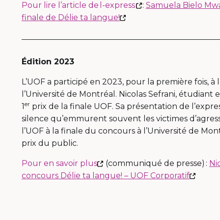
This
Pour lire l’article de l-express
:
Samuela Bielo Mwa
open
This
link
finale de Délie ta langue!
in
link
will
a
will
open
new
open
in
window
Édition 2023
in
a
a
new
L’UOF a participé en 2023, pour la première fois, à l
new
window
l’Université de Montréal. Nicolas
Sefrani
, étudiant 
window
er
1
prix de la finale UOF. Sa présentation de l’expre
silence qu’emmurent souvent les victimes d’agress
l’UOF à la finale du concours à l’Université de Mo
prix du public.
This
Pour en savoir plus
(
communiqué
de presse) :
Ni
link
This
concours Délie ta langue! – UOF Corporatif
will
link
open
will
in
open