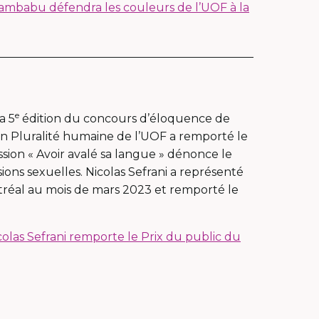
mbabu défendra les couleurs de l’UOF à la
will
open
in
a
new
window
e
a 5
édition du concours d’éloquence de
en Pluralité humaine de l’UOF a remporté le
ssion « Avoir avalé sa langue » dénonce le
ions sexuelles. Nicolas
Sefrani
a représenté
ntréal au mois de mars 2023 et remporté le
colas Sefrani remporte le Prix du public du