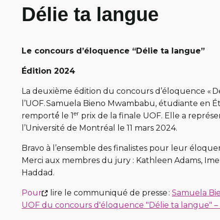
Délie ta langue
Le concours d’éloquence “Délie ta langue”
Édition 2024
La deuxième édition du concours d’éloquence « Déli
l’UOF. Samuela Bieno Mwambabu, étudiante en É
er
remporté́ le 1
prix de la finale UOF. Elle a représe
l’Université de Montréal le 11 mars 2024.
Bravo à l’ensemble des finalistes pour leur éloqu
Merci aux membres du jury : Kathleen Adams, Imen
Haddad.
This
Pour
lire le communiqué de presse :
Samuela Bie
link
UOF du concours d'éloquence "Délie ta langue" –
will