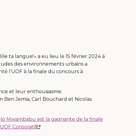
e ta langue! » a eu lieu le 15 février 2024 à
tudes des environnements urbains a
nté l’UOF à la finale du concours à
ence et leur enthousiasme.
 Ben Jemia, Carl Bouchard et Nicolas
lo Mwambabu est la gagnante de la finale
This
 UOF Corporatif
link