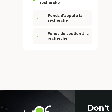
recherche
Fonds d'appui à la
recherche
Fonds de soutien à la
recherche
Contact
Don't
details
Université