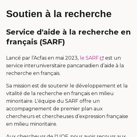
Soutien à la recherche
Service d'aide à la recherche en
français (SARF)
This
Lancé par l’Acfas en mai 2023,
le SARF
est un
link
service interuniversitaire pancanadien d’aide à la
will
recherche en français.
open
Sa mission est de soutenir le développement et la
in
vitalité de la recherche en français en milieu
a
minoritaire. L'équipe du SARF offre un
new
accompagnement de premier plan aux
window
chercheurs et chercheuses d’expression française
en milieu minoritaire.
Aux chercheurs de l'UOF, pour avoir recours aux