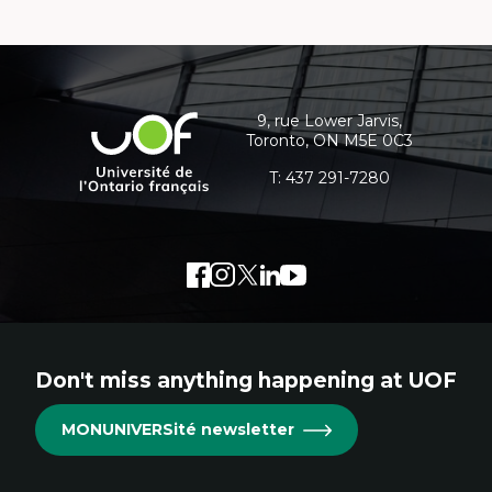
Contact
details
and
9, rue Lower Jarvis,
Université
Toronto, ON M5E 0C3
additional
de
l'Ontario
T:
437 291-7280
information
français
Facebook
External
Instagram
External
Twitter
External
LinkedIn
External
Youtube
External
link.
link.
link.
link.
link.
This
This
This
This
This
links
links
links
links
links
Don't miss anything happening at UOF
will
will
will
will
will
open
open
open
open
open
MONUNIVERSité newsletter
in
in
in
in
in
new
new
new
new
new