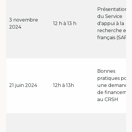
Présentation
du Service
3 novembre
12 h à 13 h
d'appui à la
2024
recherche en
français (SARF
Bonnes
pratiques pou
21 juin 2024
12h à 13h
une demande
de financeme
au CRSH