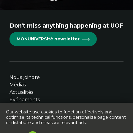
link.
link.
link.
link.
link.
This
This
This
This
This
links
links
links
links
links
Don't miss anything happening at UOF
will
will
will
will
will
open
open
open
open
open
MONUNIVERSité newsletter
in
in
in
in
in
new
new
new
new
new
window.
window.
window.
window.
window.
Nous joindre
Médias
Actualités
Événements
Our website use cookies to function effectively and
optimize its technical functions, personalize page content
or distribute and measure relevant ads.
© Université de l'Ontario français - 2026
Légal
Accessibilité