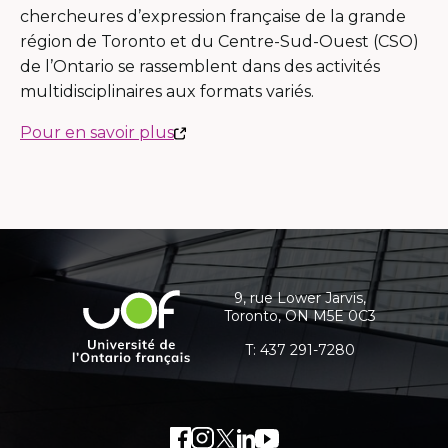
chercheures d’expression française de la grande
région de Toronto et du Centre-Sud-Ouest (CSO)
de l’Ontario se rassemblent dans des activités
multidisciplinaires aux formats variés.
This
Pour en savoir plus
link
will
open
in
Contact
a
details
new
and
9, rue Lower Jarvis,
Université
window
Toronto, ON M5E 0C3
additional
de
l'Ontario
T:
437 291-7280
information
français
Facebook
External
Instagram
External
Twitter
External
LinkedIn
External
Youtube
External