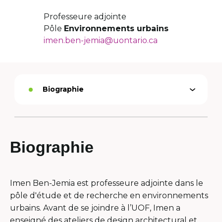
Professeure adjointe
Pôle
Environnements urbains
imen.ben-jemia@uontario.ca
Biographie
Ouvrir
Option
le
active
menu
Biographie
Imen Ben-Jemia est professeure adjointe dans le
pôle d'étude et de recherche en environnements
urbains. Avant de se joindre à l’UOF, Imen a
enseigné des ateliers de design architectural et