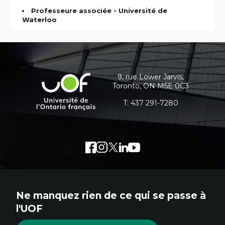
Professeure associée - Université de
Waterloo
Coordonnées
et
informations
9, rue Lower Jarvis,
Université
Toronto, ON M5E 0C3
supplémentaires
de
l'Ontario
T:
437 291-7280
français
Facebook
Lien
Instagram
Lien
Twitter
Lien
LinkedIn
Lien
Youtube
Lien
externe
externe
externe
externe
externe
au
au
au
au
au
site.
site.
site.
site.
site.
Ne manquez rien de ce qui se passe à
Cet
Cet
Cet
Cet
Cet
l'UOF
hyperlien
hyperlien
hyperlien
hyperlien
hyperlien
s'ouvrira
s'ouvrira
s'ouvrira
s'ouvrira
s'ouvrira