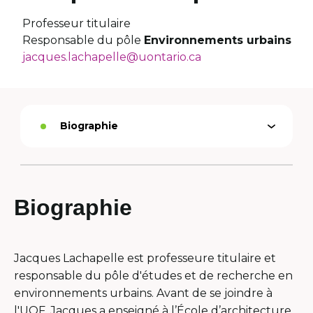
Professeur titulaire
Responsable du pôle
Environnements urbains
jacques.lachapelle@uontario.ca
Biographie
Ouvrir
Option
le
active
menu
Biographie
Jacques Lachapelle est professeure titulaire et
responsable du pôle d'études et de recherche en
environnements urbains. Avant de se joindre à
l'UOF, Jacques a enseigné à l’École d’architecture