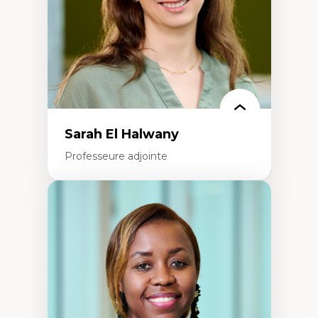
Épistémologie des techniques de recherche
numérique et l’IA
Théorie des droits de la personne
La pensée politique d’Hannah Arendt
La pensée politique à l’ère numérique
Justice internationale et normes
internationales
Sarah El Halwany
Professeure adjointe
Expertises
Les apports pédagogiques des théories de
l'affect, du posthumanisme, du féminisme
dans l'éducation aux sciences
L'apprentissage des sciences/STIM dans une
perspective socioécologique de care
L’insertion professionnelle des
enseignant.e.s