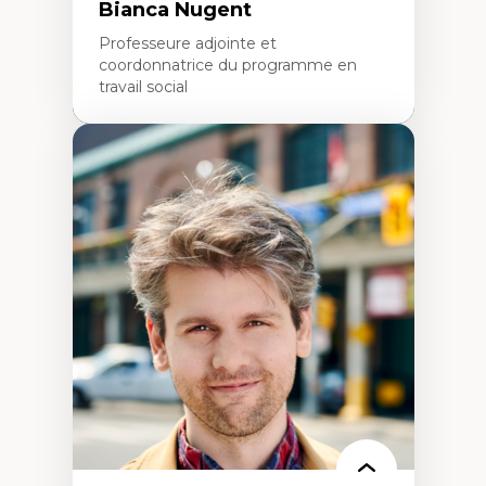
Bianca Nugent
Professeure adjointe et
coordonnatrice du programme en
travail social
Expertises
Travail social, action et justice sociale
Fondements de l’intervention et des
nouvelles pratiques en travail social et en
éducation inclusive
Minorités linguistiques, offre active et
francophonie plurielle en contexte
linguistique minoritaire
Études critiques sur le handicap, la
neurodiversité, l'agentivité et les injustices
épistémiques
Intersectionnalité et réalités 2SLGBTQ+
Méthodes d’interventions et approches
antiraciste, décoloniale, anti-oppressive
Approche interculturelle critique
Pair-aidance, proche aidance, famille
choisie et soutien mutuel
Intervention de groupe, communautaire,
familiale et interpersonnelle