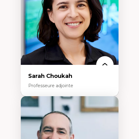
Écologie industrielle
Aménagement durable du territoire
Développement régional
Coopératives
Télétravail en milieu rural francophone
Transition socio-écologique
Sarah Choukah
Professeure adjointe
Expertises
Démocratisation des nouvelles
technologies et biotechnologies
Données ouvertes
Bioart, programmation et électronique
créatives