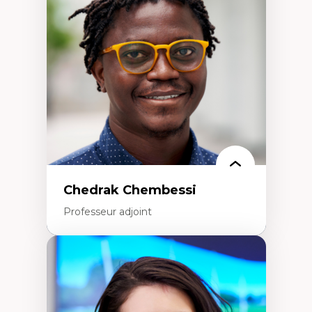
Études des frontières; Enjeux géopolitiques
des migrations
Politiques migratoires
Réfugiés
Demandeurs d’asile
Migrations irrégulières
Migrations temporaires
Migration et changement climatique
Migration et développement
Chedrak Chembessi
Professeur adjoint
Expertises
Économie circulaire
Modèles d’affaires durables
Histoire des faits économiques
Gestion durable des ressources naturelles