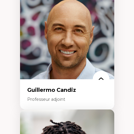
Didactique des sciences – processus
d’enquête et culture scientifique
Éducation en milieu minoritaire –
construction identitaire et conscience
critique
Technologies éducatives – ludification et
programmation pédagogique
La langue dans toutes les matières –
environnement discursif et langage
scientifique
Guillermo Candiz
Professeur adjoint
Expertises
Trajectoires migratoires
Migrations forcées