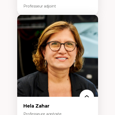
Professeur adjoint
Expertises
Santé mondiale
Femme en contexte de pauvreté
Innovation
Participation citoyenne
Inégalités sociales santé
Migration
Santé de la reproduction
Développement durable
Hela Zahar
Professeure agrégée