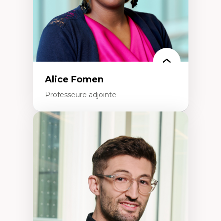
Alice Fomen
Professeure adjointe
Expertises
Acceptabilité, acceptation et adoption des
technologies
Technologies d'apprentissage innovantes
Insertion professionnelle du nouveau
personnel enseignant
Construction identitaire en milieu
minoritaire francophone
Technologies éducatives pour la formation
continue