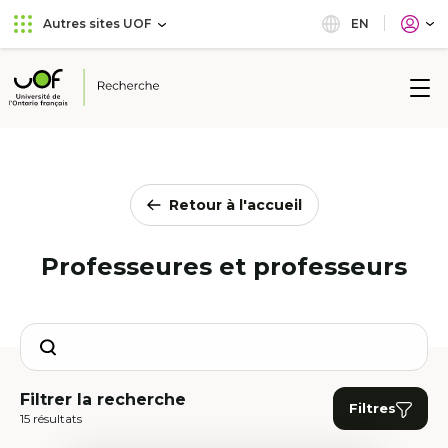
Aller
Passer
EN
Autres sites UOF
au
au
menu
contenu
principal
Université
de
l'Ontario
français
Retour à l'accueil
Professeures et professeurs
Search
Filtrer la recherche
Filtres
15 résultats