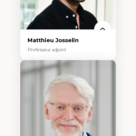
Matthieu Josselin
Professeur adjoint
Expertises
Ethnographie critique des environnements
d’apprentissage des étudiant.e.s
Approche transdisciplinaire des
compétences socioaffectives et
interculturelles
Didactique des langues secondes et
compétence pragmatique
Andragogie
Méthodologies de recherche qualitative