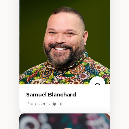
Expertises
Discours sur la ville et représentations
Mosquées, formes et usages au Canada
Reconnaissance et représentations des
communautés immigrantes dans l'espace
urbain
Design architectural et urbain
Patrimoine et patrimonialisation
Études postcoloniales et décolonisation des
savoirs
Samuel Blanchard
Professeur adjoint
Expertises