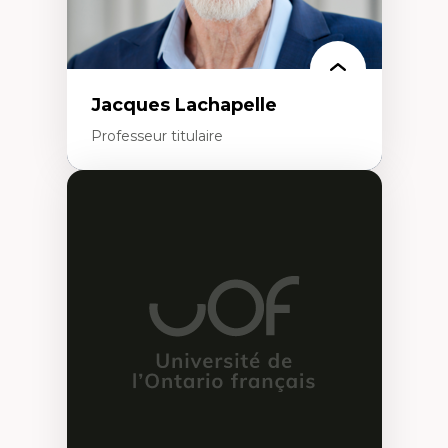
Jacques Lachapelle
Professeur titulaire
Expertises
Histoire de l'architecture et de la ville,
notamment au Canada
Théorie et pratiques en conservation de
l'environnement bâti
Conception de projet en milieu existant
Analyse critique en architecture et
enseignement du design architectural et
urbain