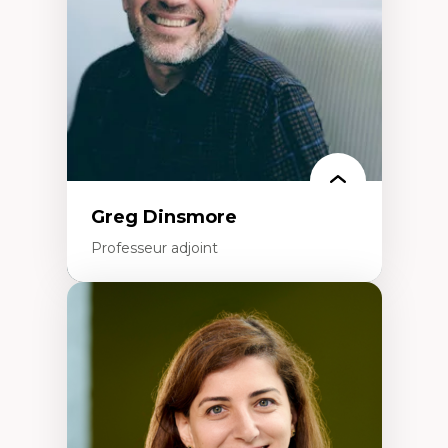
Histoire sociale et culturelle des
technologies numériques
Résistances et droits numériques
Internet des objets
Métavers
Problématiques relatives à l’intelligence
artificielle, l’apprentissage machine et les
hautes technologies
Féminismes et nouvelles technologies
Greg Dinsmore
Professeur adjoint
Expertises
Fragmentation des auditoires médiatiques
Analyse multi-plateforme des auditoires
médiatiques
Analyse des comportements numériques à
travers les données massives et l’IA
Recherche quantitative et qualitative sur
les auditoires médiatiques