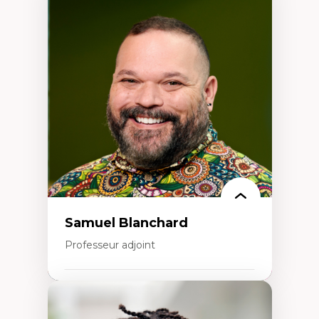
Expertises
Discours sur la ville et représentations
Mosquées, formes et usages au Canada
Reconnaissance et représentations des
communautés immigrantes dans l'espace
urbain
Design architectural et urbain
Patrimoine et patrimonialisation
Études postcoloniales et décolonisation des
savoirs
Samuel Blanchard
Professeur adjoint
Expertises
Didactique des sciences – processus