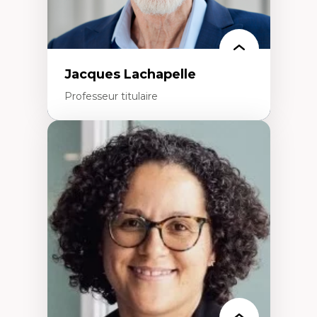
Jacques Lachapelle
Professeur titulaire
Expertises
Histoire de l'architecture et de la ville,
notamment au Canada
Théorie et pratiques en conservation de
l'environnement bâti
Conception de projet en milieu existant
Analyse critique en architecture et
enseignement du design architectural et
urbain