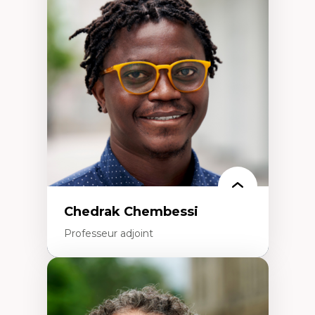
d’enquête et culture scientifique
Éducation en milieu minoritaire –
construction identitaire et conscience
critique
Technologies éducatives – ludification et
programmation pédagogique
La langue dans toutes les matières –
environnement discursif et langage
scientifique
Chedrak Chembessi
Professeur adjoint
Expertises
Économie circulaire
Modèles d’affaires durables