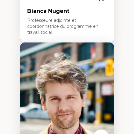
Bianca Nugent
Professeure adjointe et
coordonnatrice du programme en
travail social
Expertises
Travail social, action et justice sociale
Fondements de l’intervention et des
nouvelles pratiques en travail social et en
éducation inclusive
Minorités linguistiques, offre active et
francophonie plurielle en contexte
linguistique minoritaire
Études critiques sur le handicap, la
neurodiversité, l'agentivité et les injustices
épistémiques
Intersectionnalité et réalités 2SLGBTQ+
Méthodes d’interventions et approches
antiraciste, décoloniale, anti-oppressive
Approche interculturelle critique
Pair-aidance, proche aidance, famille
choisie et soutien mutuel