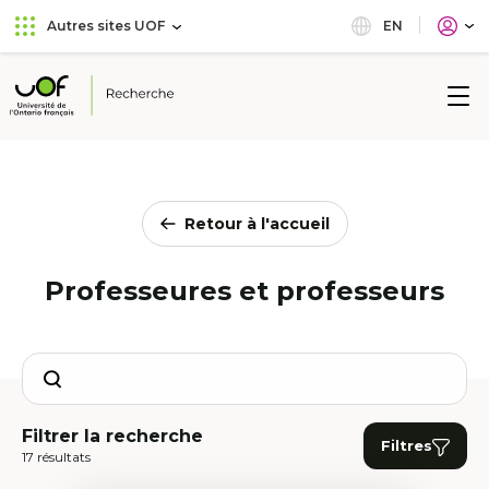
Aller
Passer
EN
Autres sites UOF
au
au
menu
contenu
principal
Université
de
l'Ontario
français
Retour à l'accueil
Professeures et professeurs
Search
Filtrer la recherche
Filtres
17 résultats