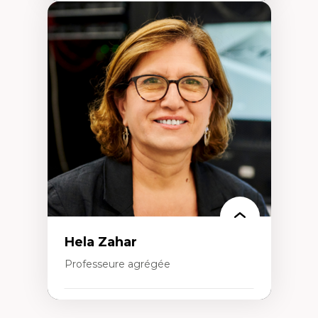
Expertises
Amérique latine
Théories du développement et
développement alternatif
Théories de l’État
Développement durable
Économie politique
Théories marxistes
Mouvements sociaux
Transition énergétique
Énergies renouvelables
Hela Zahar
Professeure agrégée
Expertises