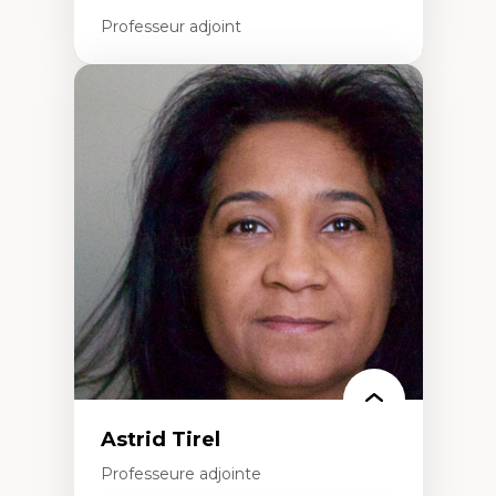
Professeur adjoint
Expertises
Innovation sociale
Technologies sociales
Entrepreneuriat social et collectif
Approches critiques et décoloniales
Discours, récits et narratologie en
management
Transformation socioéconomique des
communautés marginalisées
Politiques d’inclusion et économie solidaire
Études organisationnelles critiques
Créativité et management culturel
Méthodologies qualitatives
Astrid Tirel
Professeure adjointe