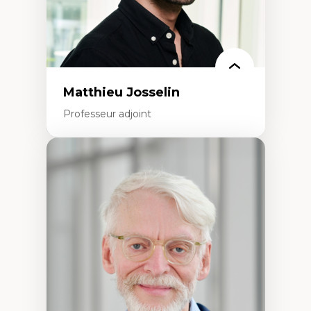
Matthieu Josselin
Professeur adjoint
Expertises
Ethnographie critique des environnements
d’apprentissage des étudiant.e.s
Approche transdisciplinaire des
compétences socioaffectives et
interculturelles
Didactique des langues secondes et
compétence pragmatique
Andragogie
Méthodologies de recherche qualitative