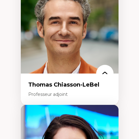
Histoire des faits économiques
Gestion durable des ressources naturelles
Écologie industrielle
Aménagement durable du territoire
Développement régional
Coopératives
Télétravail en milieu rural francophone
Transition socio-écologique
Thomas Chiasson-LeBel
Professeur adjoint
Expertises
Théories du développement
Économie politique comparée
Élites économiques
Sociologie économique