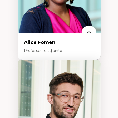
Théorie des droits de la personne
La pensée politique d’Hannah Arendt
La pensée politique à l’ère numérique
Justice internationale et normes
internationales
Alice Fomen
Professeure adjointe
Expertises
Acceptabilité, acceptation et adoption des
technologies
Technologies d'apprentissage innovantes
Insertion professionnelle du nouveau
personnel enseignant
Construction identitaire en milieu
minoritaire francophone
Technologies éducatives pour la formation
continue