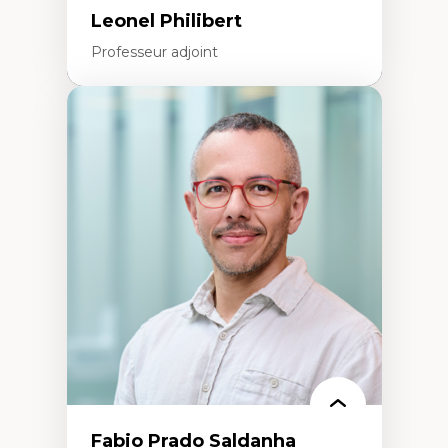
Leonel Philibert
Professeur adjoint
Expertises
Santé mondiale
Femme en contexte de pauvreté
Innovation
Participation citoyenne
Inégalités sociales santé
Migration
Santé de la reproduction
Développement durable
Fabio Prado Saldanha