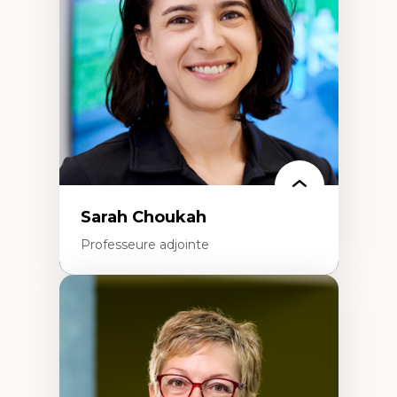
Extractivisme
Classes sociales
Mouvements sociaux
Théories de l’État
Sarah Choukah
Professeure adjointe
Expertises
Démocratisation des nouvelles
technologies et biotechnologies
Données ouvertes
Bioart, programmation et électronique
créatives