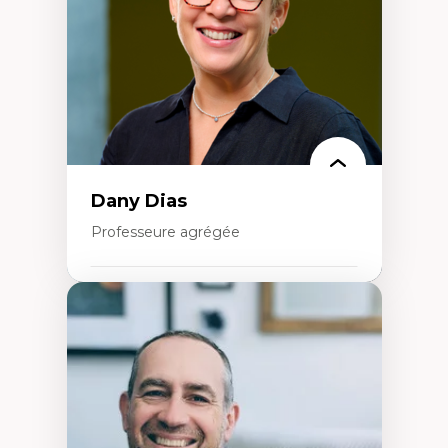
Histoire sociale et culturelle des
technologies numériques
Résistances et droits numériques
Internet des objets
Métavers
Problématiques relatives à l’intelligence
artificielle, l’apprentissage machine et les
hautes technologies
Féminismes et nouvelles technologies
Dany Dias
Professeure agrégée
Expertises
Pédagogies critiques et justice sociale
Éthique relationnelle et sollicitude en
éducation
Décolonisation et autochtonisation de la
formation à l’enseignement
Littératie et didactique du français
Éducation inclusive
Formation à l’enseignement en contexte