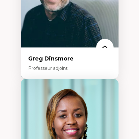
francophone minoritaire
Identité linguistique et culturelle
Recherche-action et approches
participatives
Leadership éducatif et pratiques réflexives
Éducation durable et bien-être en
enseignement
Greg Dinsmore
Professeur adjoint
Expertises
Fragmentation des auditoires médiatiques
Analyse multi-plateforme des auditoires
médiatiques
Analyse des comportements numériques à
travers les données massives et l’IA
Recherche quantitative et qualitative sur
les auditoires médiatiques
Épistémologie des techniques de recherche
numérique et l’IA