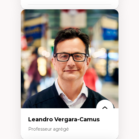
Expertises
Art
Anti-discrimination
Décolonisation de l’enseignement, de la
recherche, des institutions administratives
et syndicales
Pluralisme épistémologique et
francophonie
Culture
Politiques culturelles
Vivre ensemble
Anti-racisme
Anti-sexisme
Pratiques non oppressives
Leandro Vergara-Camus
Professeur agrégé