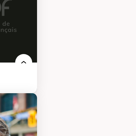
les d'essais
nnelle
linique
politiques
reprises
 et de rapports
at
’urbanisme
tion