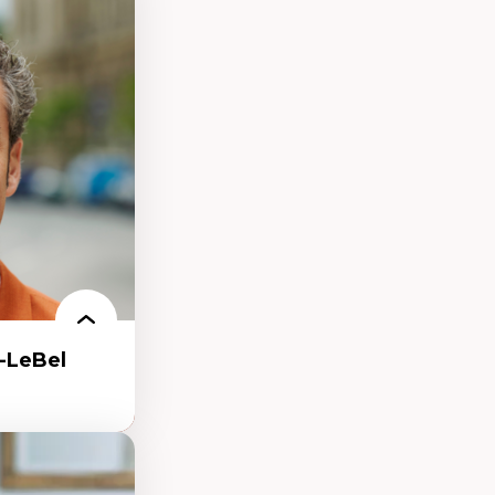
eux géopolitiques
 climatique
ent
-LeBel