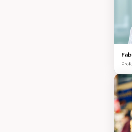
Ét
neu
ép
In
Mé
an
Ap
Pa
ch
In
fa
Re
Fab
et
Profe
Expe
In
Te
En
Ap
Di
m
Tr
co
Po