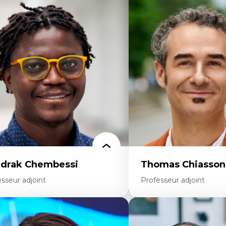
rtises
Expertises
scours sur la ville et représentations
Trajectoires migratoires
squées, formes et usages au Canada
Migrations forcées
connaissance et représentations des
Études des frontières; Enj
mmunautés immigrantes dans l'espace
des migrations
bain
Politiques migratoires
sign architectural et urbain
Réfugiés
trimoine et patrimonialisation
Demandeurs d’asile
udes postcoloniales et décolonisation des
Migrations irrégulières
voirs
Migrations temporaires
Migration et changement
Migration et développem
drak Chembessi
Thomas Chiasson
sseur adjoint
Professeur adjoint
rtises
Expertises