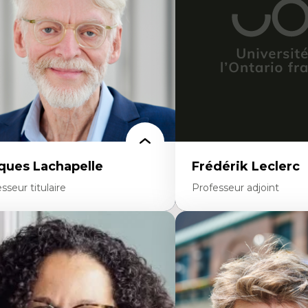
rsonnel enseignant
Développement de protoco
nstruction identitaire en milieu
cliniques
noritaire francophone
Collaboration interfonctio
chnologies éducatives pour la formation
Leadership en recherche c
ntinue
Développement de cadres 
Collaboration avec des ent
pharmaceutiques
Rédaction de publications
politiques
Enseignement et mentor
ques Lachapelle
Frédérik Leclerc
sseur titulaire
Professeur adjoint
rtises
Expertises
toire de l'architecture et de la ville,
Théories et pratiques de l
tamment au Canada
Urbanisme durable
éorie et pratiques en conservation de
Histoire de l’urbanisme
environnement bâti
Théories sur la
nception de projet en milieu existant
territorialité/territorialisa
alyse critique en architecture et