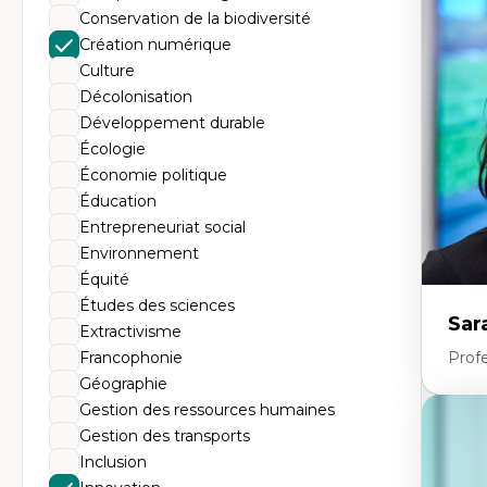
Éc
Conservation de la biodiversité
Mo
Hi
Création numérique
Ge
Culture
Éc
Am
Décolonisation
Dé
Développement durable
Co
Té
Écologie
Tr
Économie politique
Éducation
Entrepreneuriat social
Environnement
Équité
Études des sciences
Sar
Extractivisme
Francophonie
Prof
Géographie
Gestion des ressources humaines
Expe
Gestion des transports
Dé
Inclusion
te