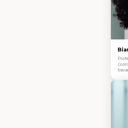
en
ur
Bia
Profe
coor
travai
Expe
Tra
Fo
no
éd
Min
fr
li