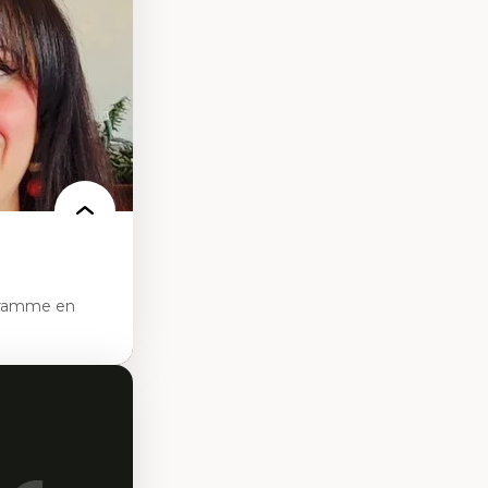
ts numériques à
s et l’IA
qualitative sur
ues de recherche
ersonne
nnah Arendt
e numérique
 normes
gramme en
sciences
pratiques en santé