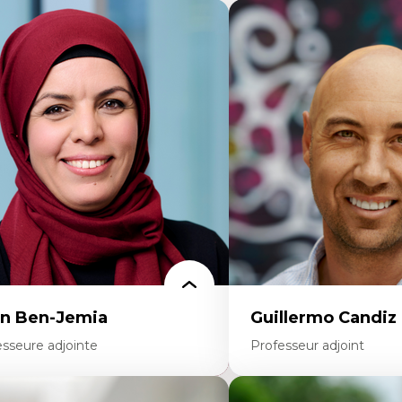
n Ben-Jemia
Guillermo Candiz
esseure adjointe
Professeur adjoint