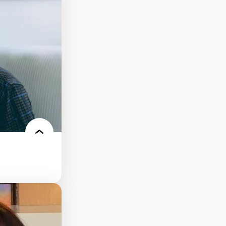
nt
arée
ires médiatiques
des auditoires