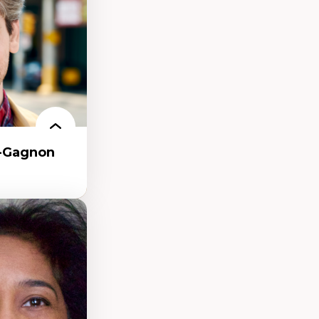
r-Gagnon
as