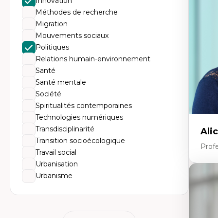
Innovation
Do
Bi
Méthodes de recherche
cr
Migration
His
te
Mouvements sociaux
Ré
Politiques
In
Mé
Relations humain-environnement
Pr
Santé
art
ha
Santé mentale
Fé
Société
Spiritualités contemporaines
Technologies numériques
Transdisciplinarité
Ali
Transition socioécologique
Prof
Travail social
Urbanisation
Urbanisme
Expe
Ac
te
Te
In