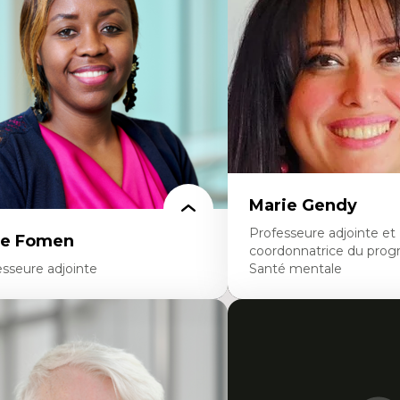
nnées ouvertes
médiatiques
oart, programmation et électronique
Analyse des comportemen
éatives
travers les données massive
toire sociale et culturelle des
Recherche quantitative et 
chnologies numériques
les auditoires médiatiques
sistances et droits numériques
Épistémologie des techniq
ternet des objets
numérique et l’IA
tavers
Théorie des droits de la p
oblématiques relatives à l’intelligence
La pensée politique d’Ha
ificielle, l’apprentissage machine et les
La pensée politique à l’èr
utes technologies
Justice internationale et
minismes et nouvelles technologies
internationales
Marie Gendy
Professeure adjointe et
ce Fomen
coordonnatrice du pro
esseure adjointe
Santé mentale
rtises
Expertises
ceptabilité, acceptation et adoption des
Neuropsychiatrie et neuro
chnologies
Direction d'essais cliniques
chnologies d'apprentissage innovantes
Analyse des politiques et 
sertion professionnelle du nouveau
mentale