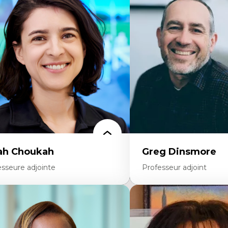
onomie circulaire
Théories du développeme
dèles d’affaires durables
Économie politique comp
stoire des faits économiques
Élites économiques
stion durable des ressources naturelles
Sociologie économique
ologie industrielle
Extractivisme
énagement durable du territoire
Classes sociales
veloppement régional
Mouvements sociaux
opératives
Théories de l’État
létravail en milieu rural francophone
ansition socio-écologique
ah Choukah
Greg Dinsmore
esseure adjointe
Professeur adjoint
rtises
Expertises
mocratisation des nouvelles
Fragmentation des audito
chnologies et biotechnologies
Analyse multi-plateforme 