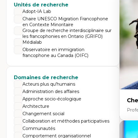
Expe
Unités de recherche
Di
Adopt-IA Lab
Mo
Chaire UNESCO Migration Francophone
Re
en Contexte Minoritaire
co
ur
Groupe de recherche interdisciplinaire sur
De
les francophonies en Ontario (GRIFO)
Pa
Médialab
Ét
sa
Observatoire en immigration
francophone au Canada (OIFC)
Domaines de recherche
Acteurs plus qu'humains
Administration des affaires
Approche socio-écologique
Che
Architecture
Profe
Changement social
Collaboration et méthodes participatives
Communautés
Expe
Comportement organisationnel