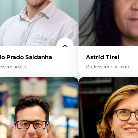
udes critiques sur le handicap, la
Traduction et localisation
rodiversité, l'agentivité et les injustices
Intelligence artificielle 
istémiques
humain-machine
tersectionnalité et réalités 2SLGBTQ+
thodes d’interventions et approches
tiraciste, décoloniale, anti-oppressive
proche interculturelle critique
ir-aidance, proche aidance, famille
oisie et soutien mutuel
tervention de groupe, communautaire,
miliale et interpersonnelle
cherche participative avec, pour et avec
io Prado Saldanha
Astrid Tirel
 centrée sur la primauté de la personne
sseur adjoint
Professeure adjointe
rtises
Expertises
novation sociale
Art
chnologies sociales
Anti-discrimination
trepreneuriat social et collectif
Décolonisation de l’ensei
proches critiques et décoloniales
recherche, des institution
scours, récits et narratologie en
et syndicales
anagement
Pluralisme épistémologiq
ansformation socioéconomique des
francophonie
mmunautés marginalisées
Culture
litiques d’inclusion et économie solidaire
Politiques culturelles