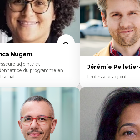
seignement du design architectural et
bain
nca Nugent
sseure adjointe et
Jérémie Pelletie
donnatrice du programme en
l social
Professeur adjoint
rtises
Expertises
vail social, action et justice sociale
Études du jeu vidéo
ndements de l’intervention et des
Fouille de textes
uvelles pratiques en travail social et en
Études postcoloniales
ucation inclusive
Études critiques des médi
orités linguistiques, offre active et
Analyse de données
ancophonie plurielle en contexte
Études japonaises
nguistique minoritaire
Mondialisation