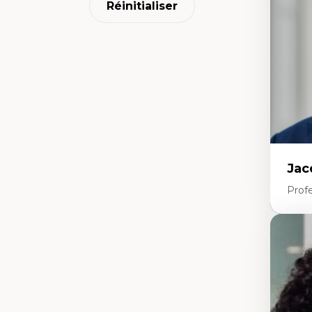
Réinitialiser
pe
Co
mi
Te
co
Jac
Profe
Expe
His
no
Th
l'
Co
An