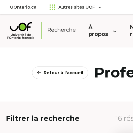
Aller
Passer
UOntario.ca
Autres sites UOF
au
au
menu
contenu
principal
À
N
Ouvrir
O
propos
Université
le
l
de
menu
l'Ontario
français
Prof
Retour à l'accueil
Filtrer la recherche
16 ré