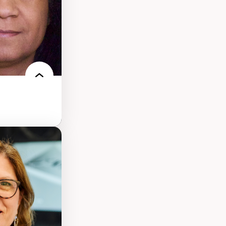
et communication
gnement, de la
s administratives
ue et