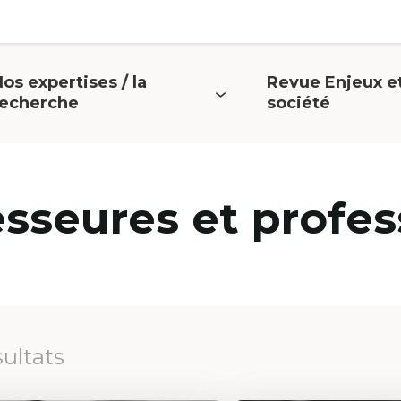
os expertises / la
Revue Enjeux e
uvrir
Ouvrir
recherche
société
e
le
menu
menu
esseures et profes
sultats