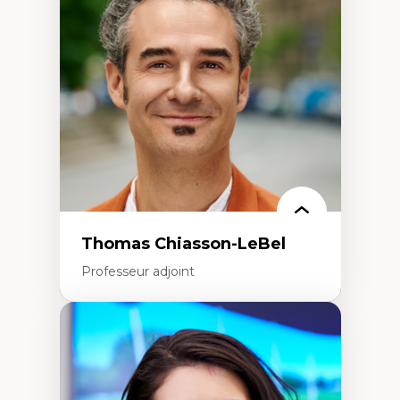
Histoire des faits économiques
Gestion durable des ressources naturelles
Écologie industrielle
Aménagement durable du territoire
Développement régional
Coopératives
Télétravail en milieu rural francophone
Transition socio-écologique
Thomas Chiasson-LeBel
Professeur adjoint
Expertises
Théories du développement
Économie politique comparée
Élites économiques
Sociologie économique