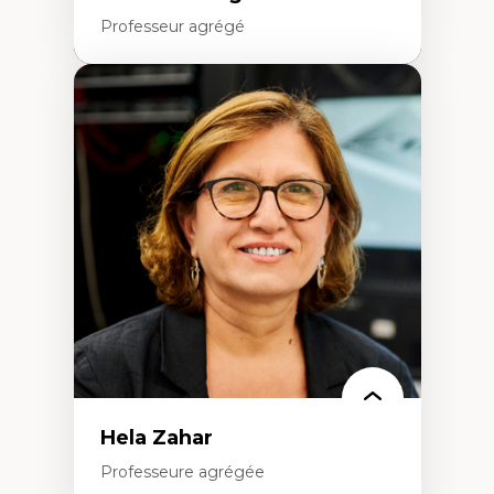
Professeur agrégé
Expertises
Amérique latine
Théories du développement et
développement alternatif
Théories de l’État
Développement durable
Économie politique
Théories marxistes
Mouvements sociaux
Transition énergétique
Énergies renouvelables
Hela Zahar
Professeure agrégée