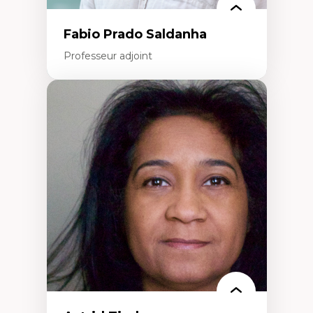
Fabio Prado Saldanha
Professeur adjoint
Expertises
Innovation sociale
Technologies sociales
Entrepreneuriat social et collectif
Approches critiques et décoloniales
Discours, récits et narratologie en
management
Transformation socioéconomique des
communautés marginalisées
Politiques d’inclusion et économie solidaire
Études organisationnelles critiques
Créativité et management culturel
Méthodologies qualitatives