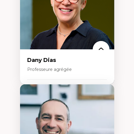
Histoire sociale et culturelle des
technologies numériques
Résistances et droits numériques
Internet des objets
Métavers
Problématiques relatives à l’intelligence
artificielle, l’apprentissage machine et les
hautes technologies
Féminismes et nouvelles technologies
Dany Dias
Professeure agrégée
Expertises
Pédagogies critiques et justice sociale
Éthique relationnelle et sollicitude en
éducation
Décolonisation et autochtonisation de la
formation à l’enseignement
Littératie et didactique du français
Éducation inclusive
Formation à l’enseignement en contexte