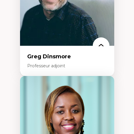
francophone minoritaire
Identité linguistique et culturelle
Recherche-action et approches
participatives
Leadership éducatif et pratiques réflexives
Éducation durable et bien-être en
enseignement
Greg Dinsmore
Professeur adjoint
Expertises
Fragmentation des auditoires médiatiques
Analyse multi-plateforme des auditoires
médiatiques
Analyse des comportements numériques à
travers les données massives et l’IA
Recherche quantitative et qualitative sur
les auditoires médiatiques
Épistémologie des techniques de recherche
numérique et l’IA