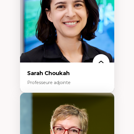
Extractivisme
Classes sociales
Mouvements sociaux
Théories de l’État
Sarah Choukah
Professeure adjointe
Expertises
Démocratisation des nouvelles
technologies et biotechnologies
Données ouvertes
Bioart, programmation et électronique
créatives