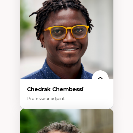
d’enquête et culture scientifique
Éducation en milieu minoritaire –
construction identitaire et conscience
critique
Technologies éducatives – ludification et
programmation pédagogique
La langue dans toutes les matières –
environnement discursif et langage
scientifique
Chedrak Chembessi
Professeur adjoint
Expertises
Économie circulaire
Modèles d’affaires durables