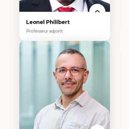
Pair-aidance, proche aidance, famille
choisie et soutien mutuel
Intervention de groupe, communautaire,
familiale et interpersonnelle
Recherche participative avec, pour et avec
Leonel Philibert
et centrée sur la primauté de la personne
Professeur adjoint
Expertises
Santé mondiale
Femme en contexte de pauvreté
Innovation
Participation citoyenne
Inégalités sociales santé
Migration
Santé de la reproduction
Développement durable