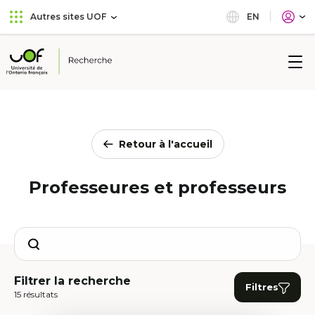
Aller
Passer
EN
Autres sites UOF
au
au
menu
contenu
principal
Université
de
l'Ontario
français
Retour à l'accueil
Professeures et professeurs
Search
Filtrer la recherche
Filtres
15 résultats