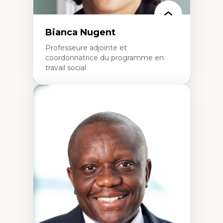
Bianca Nugent
Professeure adjointe et
coordonnatrice du programme en
travail social
Expertises
Travail social, action et justice sociale
Fondements de l’intervention et des
nouvelles pratiques en travail social et en
éducation inclusive
Minorités linguistiques, offre active et
francophonie plurielle en contexte
linguistique minoritaire
Études critiques sur le handicap, la
neurodiversité, l'agentivité et les injustices
épistémiques
Intersectionnalité et réalités 2SLGBTQ+
Méthodes d’interventions et approches
antiraciste, décoloniale, anti-oppressive
Approche interculturelle critique