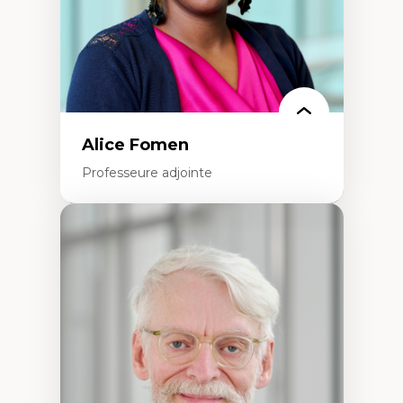
Théorie des droits de la personne
La pensée politique d’Hannah Arendt
La pensée politique à l’ère numérique
Justice internationale et normes
internationales
Alice Fomen
Professeure adjointe
Expertises
Acceptabilité, acceptation et adoption des
technologies
Technologies d'apprentissage innovantes
Insertion professionnelle du nouveau
personnel enseignant
Construction identitaire en milieu
minoritaire francophone
Technologies éducatives pour la formation
continue