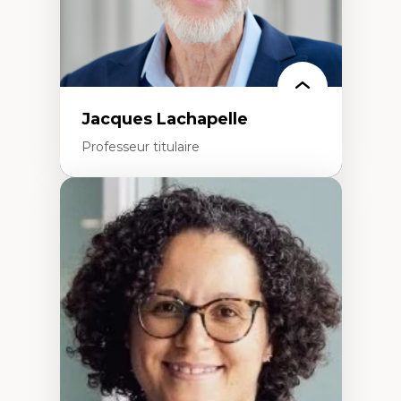
Jacques Lachapelle
Professeur titulaire
Expertises
Histoire de l'architecture et de la ville,
notamment au Canada
Théorie et pratiques en conservation de
l'environnement bâti
Conception de projet en milieu existant
Analyse critique en architecture et
enseignement du design architectural et
urbain