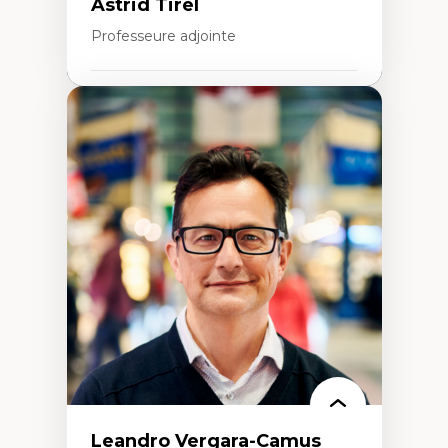
Astrid Tirel
Professeure adjointe
Expertises
Art
Anti-discrimination
Décolonisation de l’enseignement, de la
recherche, des institutions administratives
et syndicales
Pluralisme épistémologique et
francophonie
Culture
Politiques culturelles
Vivre ensemble
Anti-racisme
Anti-sexisme
Pratiques non oppressives
Leandro Vergara-Camus