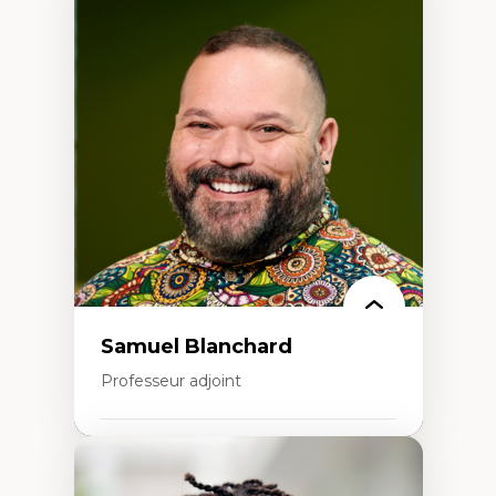
Expertises
Discours sur la ville et représentations
Mosquées, formes et usages au Canada
Reconnaissance et représentations des
communautés immigrantes dans l'espace
urbain
Design architectural et urbain
Patrimoine et patrimonialisation
Études postcoloniales et décolonisation des
savoirs
Samuel Blanchard
Professeur adjoint
Expertises
Didactique des sciences – processus