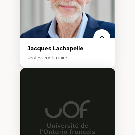
Collaboration avec des entreprises
pharmaceutiques
Rédaction de publications et de rapports
politiques
Enseignement et mentorat
Jacques Lachapelle
Professeur titulaire
Expertises
Histoire de l'architecture et de la ville,
notamment au Canada
Théorie et pratiques en conservation de
l'environnement bâti
Conception de projet en milieu existant
Analyse critique en architecture et
enseignement du design architectural et
urbain