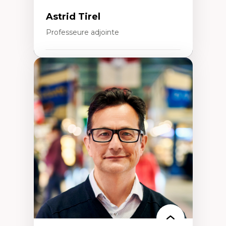
Intervention de groupe, communautaire,
familiale et interpersonnelle
Astrid Tirel
Recherche participative avec, pour et avec
et centrée sur la primauté de la personne
Professeure adjointe
Expertises
Art
Anti-discrimination
Décolonisation de l’enseignement, de la
recherche, des institutions administratives
et syndicales
Pluralisme épistémologique et
francophonie
Culture
Politiques culturelles
Vivre ensemble
Anti-racisme
Anti-sexisme
Pratiques non oppressives