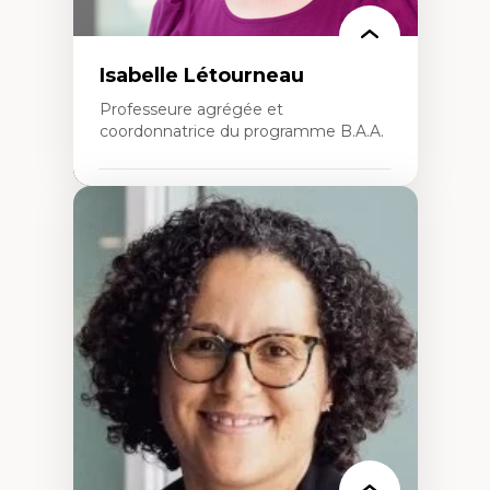
Isabelle Létourneau
Professeure agrégée et
coordonnatrice du programme B.A.A.
Expertises
Conciliation travail-vie personnelle
Gestion des ressources humaines
(attraction et fidélisation de la main-
d’œuvre)
Responsabilité sociale des organisations
Interventions organisationnelles
Comportement organisationnel
(mobilisation au travail)
Recherche qualitative
Éthique des affaires