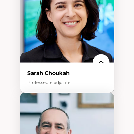
Extractivisme
Classes sociales
Mouvements sociaux
Théories de l’État
Sarah Choukah
Professeure adjointe
Expertises
Démocratisation des nouvelles
technologies et biotechnologies
Données ouvertes
Bioart, programmation et électronique
créatives