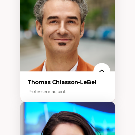
Histoire des faits économiques
Gestion durable des ressources naturelles
Écologie industrielle
Aménagement durable du territoire
Développement régional
Coopératives
Télétravail en milieu rural francophone
Transition socio-écologique
Thomas Chiasson-LeBel
Professeur adjoint
Expertises
Théories du développement
Économie politique comparée
Élites économiques
Sociologie économique