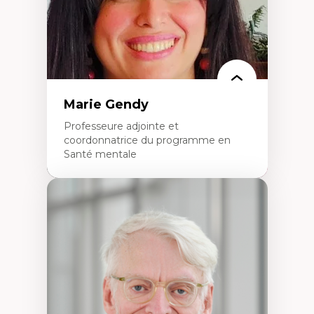
Épistémologie des techniques de recherche
numérique et l’IA
Théorie des droits de la personne
La pensée politique d’Hannah Arendt
La pensée politique à l’ère numérique
Justice internationale et normes
internationales
Marie Gendy
Professeure adjointe et
coordonnatrice du programme en
Santé mentale
Expertises
Neuropsychiatrie et neurosciences
Direction d'essais cliniques
Analyse des politiques et pratiques en santé
mentale
Développement de protocoles d'essais
cliniques
Collaboration interfonctionnelle
Leadership en recherche clinique
Développement de cadres politiques