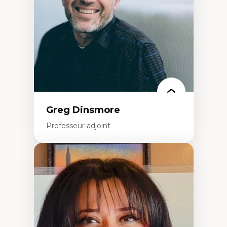
Histoire sociale et culturelle des
technologies numériques
Résistances et droits numériques
Internet des objets
Métavers
Problématiques relatives à l’intelligence
artificielle, l’apprentissage machine et les
hautes technologies
Féminismes et nouvelles technologies
Greg Dinsmore
Professeur adjoint
Expertises
Fragmentation des auditoires médiatiques
Analyse multi-plateforme des auditoires
médiatiques
Analyse des comportements numériques à
travers les données massives et l’IA
Recherche quantitative et qualitative sur
les auditoires médiatiques