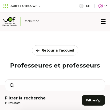
Aller
Passer
EN
Autres sites UOF
au
au
menu
contenu
principal
Université
de
l'Ontario
français
Retour à l'accueil
Professeures et professeurs
Search
Filtrer la recherche
Filtres
13 résultats