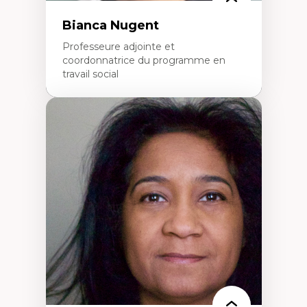
Bianca Nugent
Professeure adjointe et
coordonnatrice du programme en
travail social
Expertises
Travail social, action et justice sociale
Fondements de l’intervention et des
nouvelles pratiques en travail social et en
éducation inclusive
Minorités linguistiques, offre active et
francophonie plurielle en contexte
linguistique minoritaire
Études critiques sur le handicap, la
neurodiversité, l'agentivité et les injustices
épistémiques
Intersectionnalité et réalités 2SLGBTQ+
Méthodes d’interventions et approches
antiraciste, décoloniale, anti-oppressive
Approche interculturelle critique
Pair-aidance, proche aidance, famille
choisie et soutien mutuel