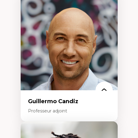
Expertises
Discours sur la ville et représentations
Mosquées, formes et usages au Canada
Reconnaissance et représentations des
communautés immigrantes dans l'espace
urbain
Design architectural et urbain
Patrimoine et patrimonialisation
Études postcoloniales et décolonisation des
savoirs
Guillermo Candiz
Professeur adjoint
Expertises