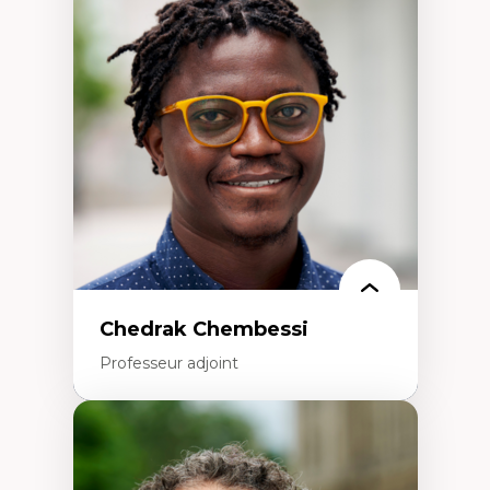
Trajectoires migratoires
Migrations forcées
Études des frontières; Enjeux géopolitiques
des migrations
Politiques migratoires
Réfugiés
Demandeurs d’asile
Migrations irrégulières
Migrations temporaires
Migration et changement climatique
Migration et développement
Chedrak Chembessi
Professeur adjoint
Expertises
Économie circulaire
Modèles d’affaires durables