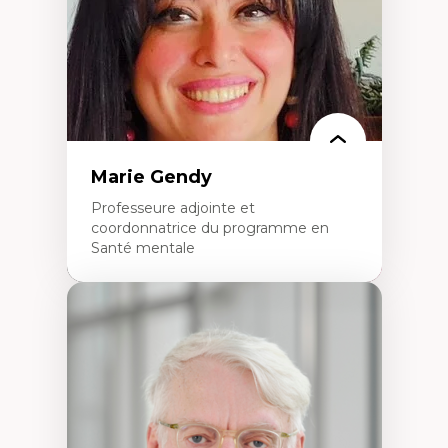
Histoire sociale et culturelle des
technologies numériques
Résistances et droits numériques
Internet des objets
Métavers
Problématiques relatives à l’intelligence
artificielle, l’apprentissage machine et les
hautes technologies
Féminismes et nouvelles technologies
Marie Gendy
Professeure adjointe et
coordonnatrice du programme en
Santé mentale
Expertises
Neuropsychiatrie et neurosciences
Direction d'essais cliniques
Analyse des politiques et pratiques en santé
mentale
Développement de protocoles d'essais
cliniques
Collaboration interfonctionnelle