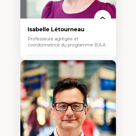
Isabelle Létourneau
Professeure agrégée et
coordonnatrice du programme B.A.A.
Expertises
Conciliation travail-vie personnelle
Gestion des ressources humaines
(attraction et fidélisation de la main-
d’œuvre)
Responsabilité sociale des organisations
Interventions organisationnelles
Comportement organisationnel
(mobilisation au travail)
Recherche qualitative
Éthique des affaires