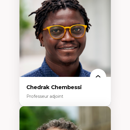
Discours sur la ville et représentations
Mosquées, formes et usages au Canada
Reconnaissance et représentations des
communautés immigrantes dans l'espace
urbain
Design architectural et urbain
Patrimoine et patrimonialisation
Études postcoloniales et décolonisation des
savoirs
Chedrak Chembessi
Professeur adjoint
Expertises
Économie circulaire
Modèles d’affaires durables