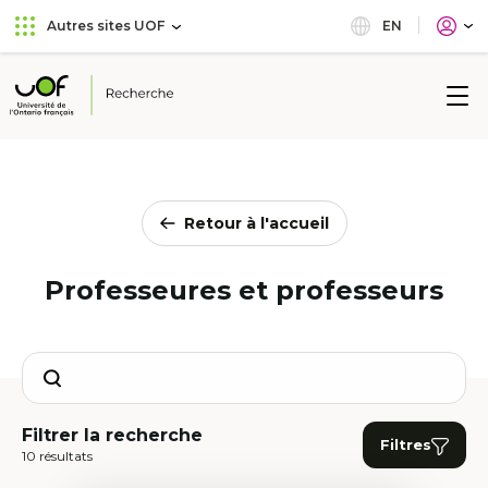
Aller
Passer
EN
Autres sites UOF
au
au
menu
contenu
principal
Université
de
l'Ontario
français
Retour à l'accueil
Professeures et professeurs
Search
Filtrer la recherche
Filtres
10 résultats