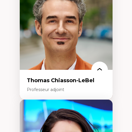
Histoire des faits économiques
Gestion durable des ressources naturelles
Écologie industrielle
Aménagement durable du territoire
Développement régional
Coopératives
Télétravail en milieu rural francophone
Transition socio-écologique
Thomas Chiasson-LeBel
Professeur adjoint
Expertises
Théories du développement
Économie politique comparée
Élites économiques
Sociologie économique