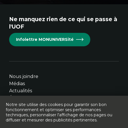
au
au
au
au
au
site.
site.
site.
site.
site.
Ne manquez rien de ce qui se passe à
Cet
Cet
Cet
Cet
Cet
l'UOF
hyperlien
hyperlien
hyperlien
hyperlien
hyperlien
s'ouvrira
s'ouvrira
s'ouvrira
s'ouvrira
s'ouvrira
Infolettre MONUNIVERSité
dans
dans
dans
dans
dans
une
une
une
une
une
nouvelle
nouvelle
nouvelle
nouvelle
nouvelle
fenêtre.
fenêtre.
fenêtre.
fenêtre.
fenêtre.
Nous joindre
Médias
Actualités
Événements
Notre site utilise des cookies pour garantir son bon
fonctionnement et optimiser ses performances
techniques, personnaliser l'affichage de nos pages ou
diffuser et mesurer des publicités pertinentes.
© Université de l'Ontario français - 2026