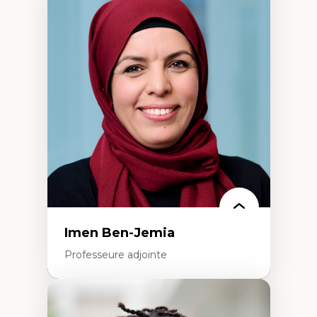
Expertises
Méthodes de recherche
Acteurs plus qu'humains
Approches socio-écologiques
Conservation de la biodiversité
Collaboration et méthodes participatives
Études des sciences
Relations humain-environnement
Transdisciplinarité
Imen Ben-Jemia
Professeure adjointe
Expertises