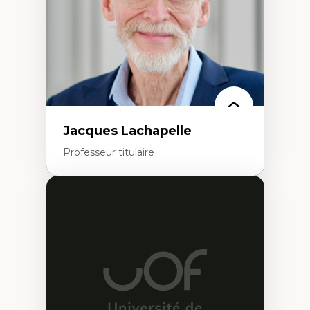
Leadership en recherche clinique
Développement de cadres politiques
Collaboration avec des entreprises
pharmaceutiques
Rédaction de publications et de rapports
politiques
Enseignement et mentorat
Jacques Lachapelle
Professeur titulaire
Expertises
Histoire de l'architecture et de la ville,
notamment au Canada
Théorie et pratiques en conservation de
l'environnement bâti
Conception de projet en milieu existant
Analyse critique en architecture et
enseignement du design architectural et
urbain