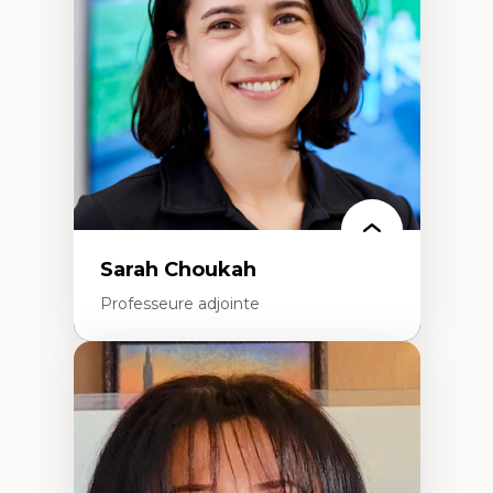
Extractivisme
Classes sociales
Mouvements sociaux
Théories de l’État
Sarah Choukah
Professeure adjointe
Expertises
Démocratisation des nouvelles
technologies et biotechnologies
Données ouvertes
Bioart, programmation et électronique
créatives