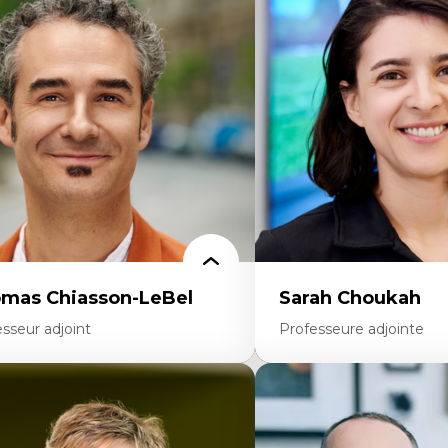
ajectoires migratoires
Économie circulaire
grations forcées
Modèles d’affaires durable
udes des frontières; Enjeux géopolitiques
Histoire des faits économi
s migrations
Gestion durable des ressou
litiques migratoires
Écologie industrielle
fugiés
Aménagement durable du 
mandeurs d’asile
Développement régional
grations irrégulières
Coopératives
grations temporaires
Télétravail en milieu rura
gration et changement climatique
Transition socio-écologiq
gration et développement
mas Chiasson-LeBel
Sarah Choukah
sseur adjoint
Professeure adjointe
rtises
Expertises
éories du développement
Démocratisation des nouv
onomie politique comparée
technologies et biotechno