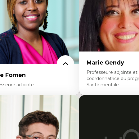
ttératie et didactique du français
travers les données massive
ucation inclusive
Recherche quantitative et 
rmation à l’enseignement en contexte
les auditoires médiatiques
ancophone minoritaire
Épistémologie des techniq
ntité linguistique et culturelle
numérique et l’IA
cherche-action et approches
Théorie des droits de la p
rticipatives
La pensée politique d’Ha
adership éducatif et pratiques réflexives
La pensée politique à l’èr
ucation durable et bien-être en
Justice internationale et
seignement
internationales
Marie Gendy
Professeure adjointe et
ce Fomen
coordonnatrice du pro
esseure adjointe
Santé mentale
rtises
Expertises
ceptabilité, acceptation et adoption des
Neuropsychiatrie et neuro
chnologies
Direction d'essais cliniques
chnologies d'apprentissage innovantes
Analyse des politiques et 
sertion professionnelle du nouveau
mentale
rsonnel enseignant
Développement de protoco
nstruction identitaire en milieu
cliniques