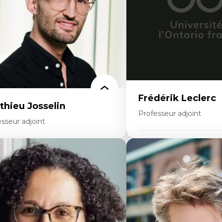
noritaire francophone
Collaboration interfonctio
chnologies éducatives pour la formation
Leadership en recherche c
ntinue
Développement de cadres 
Collaboration avec des ent
pharmaceutiques
Rédaction de publications
politiques
Enseignement et mentor
Frédérik Leclerc
thieu Josselin
Professeur adjoint
sseur adjoint
Expertises
rtises
Théories et pratiques de l
hnographie critique des environnements
Urbanisme durable
apprentissage des étudiant.e.s
Histoire de l’urbanisme
proche transdisciplinaire des
Théories sur la
mpétences socioaffectives et
territorialité/territorialisa
erculturelles
dactique des langues secondes et
mpétence pragmatique