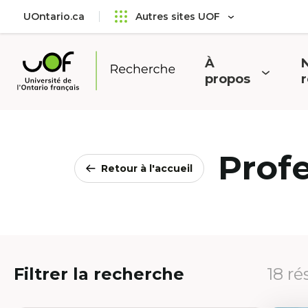
Aller
Passer
UOntario.ca
Autres sites UOF
au
au
menu
contenu
principal
À
N
Ouvrir
O
propos
Université
le
l
de
menu
l'Ontario
français
Prof
Retour à l'accueil
Filtrer la recherche
18 ré