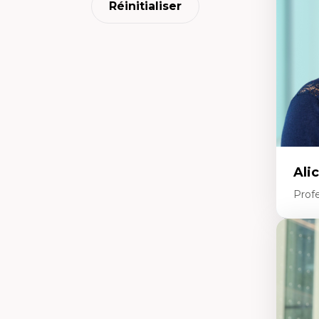
Réinitialiser
Li
Éd
Fo
fr
Ide
Re
pa
Le
Éd
en
Ali
Prof
Expe
Ac
te
Te
In
pe
Co