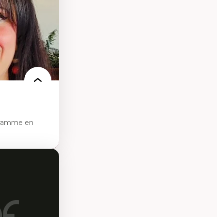
s et l’IA
qualitative sur
ues de recherche
ersonne
nnah Arendt
e numérique
 normes
gramme en
sciences
pratiques en santé
les d'essais