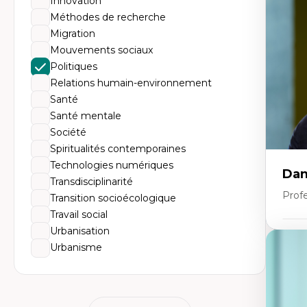
Innovation
Él
So
Méthodes de recherche
Ex
Migration
Cla
Mo
Mouvements sociaux
Th
Politiques
Relations humain-environnement
Santé
Santé mentale
Société
Spiritualités contemporaines
Technologies numériques
Dan
Transdisciplinarité
Prof
Transition socioécologique
Travail social
Urbanisation
Expe
Urbanisme
Pé
Éth
éd
Dé
fo