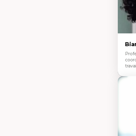
An
Mé
Bia
Profe
coor
travai
Expe
Tra
Fo
no
éd
Min
fr
li
Ét
neu