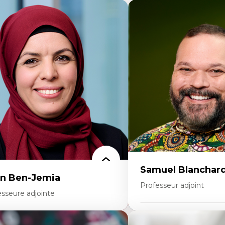
Samuel Blanchar
n Ben-Jemia
Professeur adjoint
esseure adjointe
Expertises