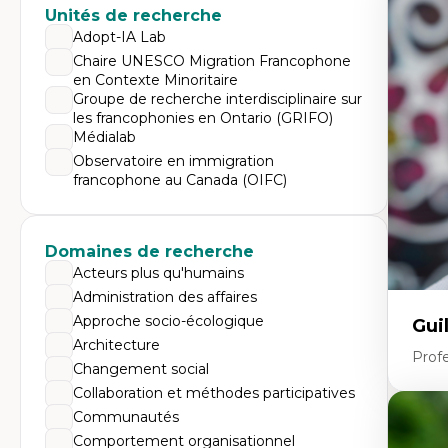
Expe
Unités de recherche
Di
Adopt-IA Lab
Mo
Chaire UNESCO Migration Francophone
Re
en Contexte Minoritaire
co
ur
Groupe de recherche interdisciplinaire sur
De
les francophonies en Ontario (GRIFO)
Pa
Médialab
Ét
sa
Observatoire en immigration
francophone au Canada (OIFC)
Domaines de recherche
Acteurs plus qu'humains
Administration des affaires
Approche socio-écologique
Gui
Architecture
Profe
Changement social
Collaboration et méthodes participatives
Communautés
Expe
Comportement organisationnel