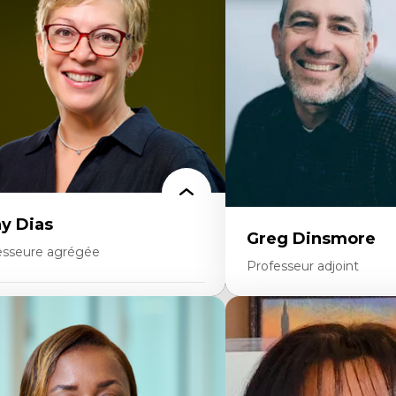
ites économiques
Données ouvertes
ciologie économique
Bioart, programmation et
tractivisme
créatives
sses sociales
Histoire sociale et culturell
uvements sociaux
technologies numériques
éories de l’État
Résistances et droits num
Internet des objets
Métavers
Problématiques relatives à 
artificielle, l’apprentissag
hautes technologies
Féminismes et nouvelles t
y Dias
Greg Dinsmore
esseure agrégée
Professeur adjoint
rtises
Expertises
dagogies critiques et justice sociale
ique relationnelle et sollicitude en
Fragmentation des audito
ucation
Analyse multi-plateforme 
colonisation et autochtonisation de la
médiatiques
rmation à l’enseignement
Analyse des comportemen