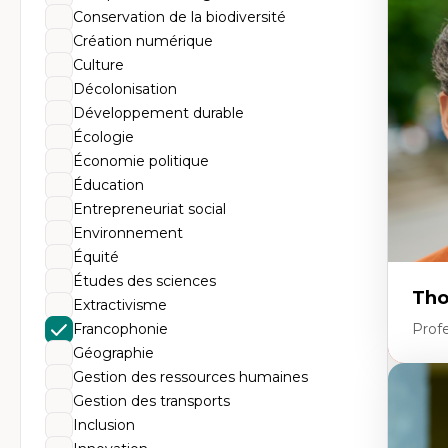
Tr
Conservation de la biodiversité
Mi
Ét
Création numérique
de
Culture
Po
Ré
Décolonisation
De
Développement durable
Mi
Mi
Écologie
Mi
Économie politique
Mi
Éducation
Entrepreneuriat social
Environnement
Équité
Études des sciences
Tho
Extractivisme
Francophonie
Profe
Géographie
Gestion des ressources humaines
Expe
Gestion des transports
Th
Inclusion
Éc