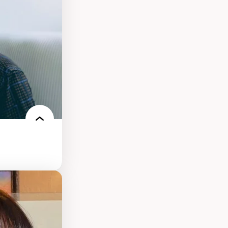
 électronique
e des
ériques
l’intelligence
e machine et les
echnologies
ires médiatiques
des auditoires
ts numériques à