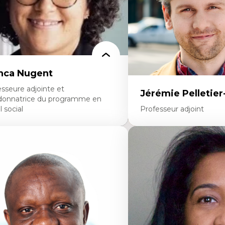
dragogie
thodologies de recherche qualitative
nca Nugent
sseure adjointe et
Jérémie Pelletie
donnatrice du programme en
l social
Professeur adjoint
rtises
Expertises
vail social, action et justice sociale
Études du jeu vidéo
ndements de l’intervention et des
Fouille de textes
uvelles pratiques en travail social et en
Études postcoloniales
ucation inclusive
Études critiques des médi
orités linguistiques, offre active et
Analyse de données
ancophonie plurielle en contexte
Études japonaises
nguistique minoritaire
Mondialisation
udes critiques sur le handicap, la
Traduction et localisation
rodiversité, l'agentivité et les injustices
Intelligence artificielle 