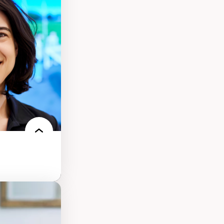
s
ques
rces naturelles
territoire
l francophone
ue
elles
logies