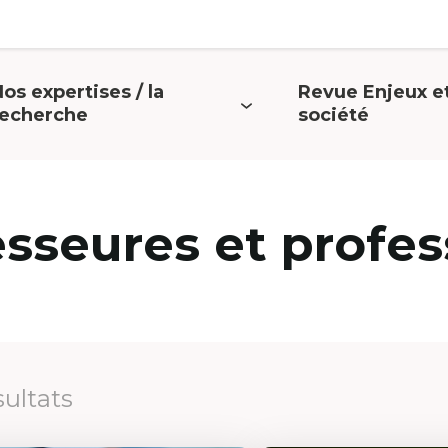
os expertises / la
Revue Enjeux e
uvrir
Ouvrir
recherche
société
e
le
menu
menu
esseures et profes
sultats