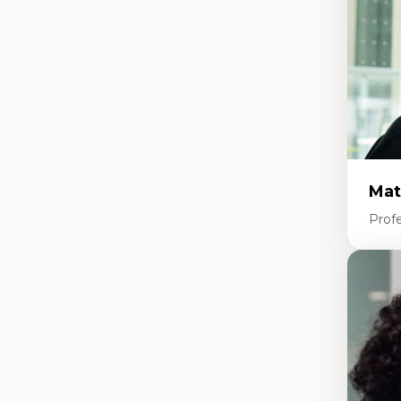
mi
Te
co
Mat
Profe
Expe
Et
d’
Ap
co
int
Di
co