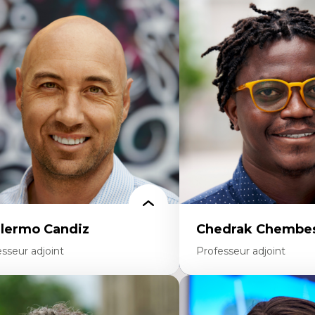
rtises
Didactique des sciences – 
scours sur la ville et représentations
d’enquête et culture scient
squées, formes et usages au Canada
Éducation en milieu minor
connaissance et représentations des
construction identitaire e
mmunautés immigrantes dans l'espace
critique
bain
Technologies éducatives – l
sign architectural et urbain
programmation pédagog
trimoine et patrimonialisation
La langue dans toutes les 
udes postcoloniales et décolonisation des
environnement discursif 
voirs
scientifique
llermo Candiz
Chedrak Chembes
sseur adjoint
Professeur adjoint
rtises
Expertises