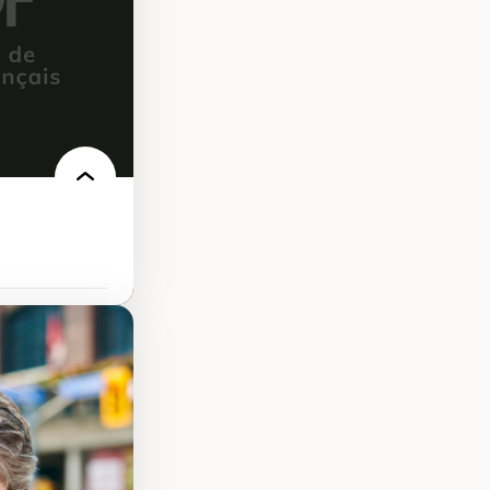
nnelle
linique
politiques
reprises
 et de rapports
at
’urbanisme
tion