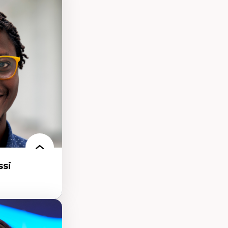
processus
ifique
itaire –
t conscience
udification et
ique
matières –
et langage
si