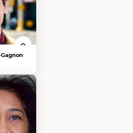
r-Gagnon
as
et communication