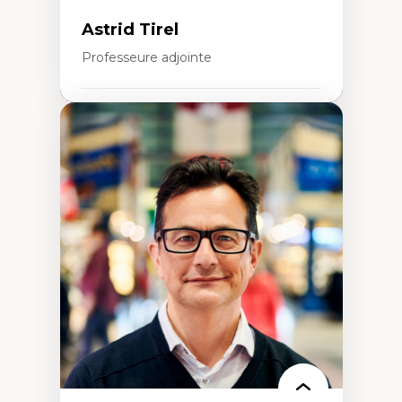
Intervention de groupe, communautaire,
familiale et interpersonnelle
Astrid Tirel
Recherche participative avec, pour et avec
et centrée sur la primauté de la personne
Professeure adjointe
Expertises
Art
Anti-discrimination
Décolonisation de l’enseignement, de la
recherche, des institutions administratives
et syndicales
Pluralisme épistémologique et
francophonie
Culture
Politiques culturelles
Vivre ensemble
Anti-racisme
Anti-sexisme
Pratiques non oppressives