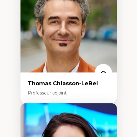
Histoire des faits économiques
Gestion durable des ressources naturelles
Écologie industrielle
Aménagement durable du territoire
Développement régional
Coopératives
Télétravail en milieu rural francophone
Transition socio-écologique
Thomas Chiasson-LeBel
Professeur adjoint
Expertises
Théories du développement
Économie politique comparée
Élites économiques
Sociologie économique