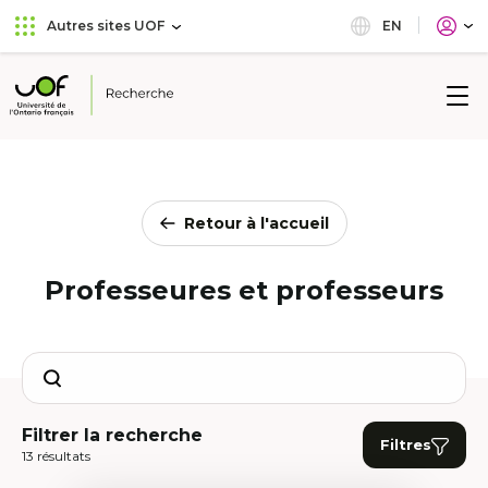
Aller
Passer
EN
Autres sites UOF
au
au
menu
contenu
principal
Université
de
l'Ontario
français
Retour à l'accueil
Professeures et professeurs
Search
Filtrer la recherche
Filtres
13 résultats