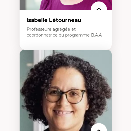
Isabelle Létourneau
Professeure agrégée et
coordonnatrice du programme B.A.A.
Expertises
Conciliation travail-vie personnelle
Gestion des ressources humaines
(attraction et fidélisation de la main-
d’œuvre)
Responsabilité sociale des organisations
Interventions organisationnelles
Comportement organisationnel
(mobilisation au travail)
Recherche qualitative
Éthique des affaires