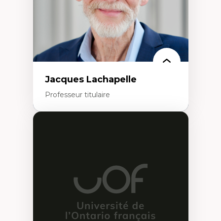
Collaboration avec des entreprises
pharmaceutiques
Rédaction de publications et de rapports
politiques
Enseignement et mentorat
Jacques Lachapelle
Professeur titulaire
Expertises
Histoire de l'architecture et de la ville,
notamment au Canada
Théorie et pratiques en conservation de
l'environnement bâti
Conception de projet en milieu existant
Analyse critique en architecture et
enseignement du design architectural et
urbain