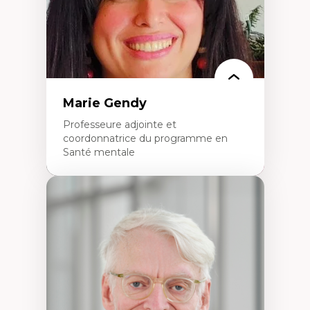
Épistémologie des techniques de recherche
numérique et l’IA
Théorie des droits de la personne
La pensée politique d’Hannah Arendt
La pensée politique à l’ère numérique
Justice internationale et normes
internationales
Marie Gendy
Professeure adjointe et
coordonnatrice du programme en
Santé mentale
Expertises
Neuropsychiatrie et neurosciences
Direction d'essais cliniques
Analyse des politiques et pratiques en santé
mentale
Développement de protocoles d'essais
cliniques
Collaboration interfonctionnelle
Leadership en recherche clinique
Développement de cadres politiques