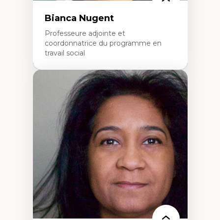
Bianca Nugent
Professeure adjointe et
coordonnatrice du programme en
travail social
Expertises
Travail social, action et justice sociale
Fondements de l’intervention et des
nouvelles pratiques en travail social et en
éducation inclusive
Minorités linguistiques, offre active et
francophonie plurielle en contexte
linguistique minoritaire
Études critiques sur le handicap, la
neurodiversité, l'agentivité et les injustices
épistémiques
Intersectionnalité et réalités 2SLGBTQ+
Méthodes d’interventions et approches
antiraciste, décoloniale, anti-oppressive
Approche interculturelle critique
Pair-aidance, proche aidance, famille
choisie et soutien mutuel