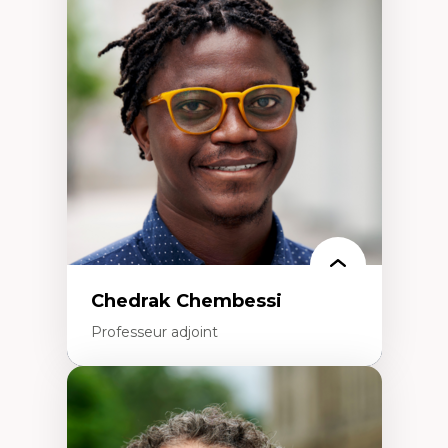
Trajectoires migratoires
Migrations forcées
Études des frontières; Enjeux géopolitiques
des migrations
Politiques migratoires
Réfugiés
Demandeurs d’asile
Migrations irrégulières
Migrations temporaires
Migration et changement climatique
Migration et développement
Chedrak Chembessi
Professeur adjoint
Expertises
Économie circulaire
Modèles d’affaires durables