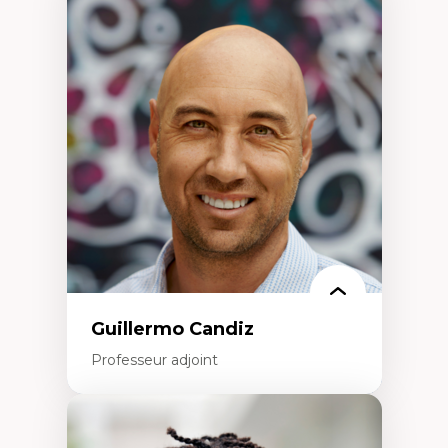
Expertises
Discours sur la ville et représentations
Mosquées, formes et usages au Canada
Reconnaissance et représentations des
communautés immigrantes dans l'espace
urbain
Design architectural et urbain
Patrimoine et patrimonialisation
Études postcoloniales et décolonisation des
savoirs
Guillermo Candiz
Professeur adjoint
Expertises