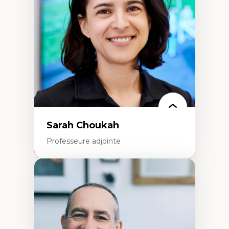
Extractivisme
Classes sociales
Mouvements sociaux
Théories de l’État
Sarah Choukah
Professeure adjointe
Expertises
Démocratisation des nouvelles
technologies et biotechnologies
Données ouvertes
Bioart, programmation et électronique
créatives