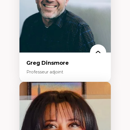
Histoire sociale et culturelle des
technologies numériques
Résistances et droits numériques
Internet des objets
Métavers
Problématiques relatives à l’intelligence
artificielle, l’apprentissage machine et les
hautes technologies
Féminismes et nouvelles technologies
Greg Dinsmore
Professeur adjoint
Expertises
Fragmentation des auditoires médiatiques
Analyse multi-plateforme des auditoires
médiatiques
Analyse des comportements numériques à
travers les données massives et l’IA
Recherche quantitative et qualitative sur
les auditoires médiatiques