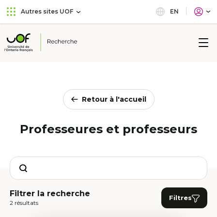
Aller
Passer
EN
Autres sites UOF
au
au
menu
contenu
principal
Université
de
l'Ontario
français
Retour à l'accueil
Professeures et professeurs
Search
Filtrer la recherche
Filtres
2 résultats