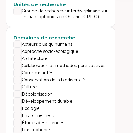
Expe
Unités de recherche
Di
Groupe de recherche interdisciplinaire sur
Mo
les francophonies en Ontario (GRIFO)
Re
co
ur
De
Domaines de recherche
Pa
Ét
Acteurs plus qu'humains
sa
Approche socio-écologique
Architecture
Collaboration et méthodes participatives
Communautés
Conservation de la biodiversité
Culture
Décolonisation
Développement durable
Écologie
Environnement
Études des sciences
Francophonie