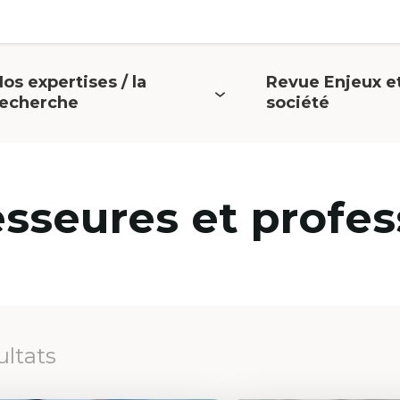
os expertises / la
Revue Enjeux e
uvrir
Ouvrir
recherche
société
e
le
menu
menu
esseures et profes
ultats