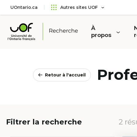
Aller
Passer
UOntario.ca
Autres sites UOF
au
au
menu
contenu
principal
À
N
Ouvrir
O
propos
Université
le
l
de
menu
l'Ontario
français
Prof
Retour à l'accueil
Filtrer la recherche
2 rés