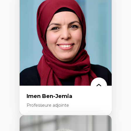
Expertises
Méthodes de recherche
Acteurs plus qu'humains
Approches socio-écologiques
Conservation de la biodiversité
Collaboration et méthodes participatives
Études des sciences
Relations humain-environnement
Transdisciplinarité
Imen Ben-Jemia
Professeure adjointe
Expertises