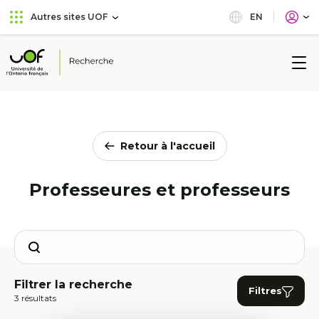
Aller
Passer
EN
Autres sites UOF
au
au
menu
contenu
principal
Université
de
l'Ontario
français
Retour à l'accueil
Professeures et professeurs
Search
Filtrer la recherche
Filtres
3 résultats