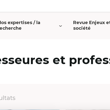
os expertises / la
Revue Enjeux e
uvrir
Ouvrir
recherche
société
e
le
menu
menu
esseures et profes
ultats