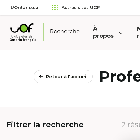
Aller
Passer
UOntario.ca
Autres sites UOF
au
au
menu
contenu
principal
À
N
Ouvrir
O
propos
Université
le
l
de
menu
l'Ontario
français
Prof
Retour à l'accueil
Filtrer la recherche
2 rés