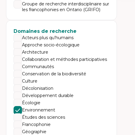
Expe
Groupe de recherche interdisciplinaire sur
les francophonies en Ontario (GRIFO)
Di
Mo
Re
co
ur
Domaines de recherche
De
Acteurs plus qu'humains
Pa
Ét
Approche socio-écologique
sa
Architecture
Collaboration et méthodes participatives
Communautés
Conservation de la biodiversité
Culture
Décolonisation
Développement durable
Écologie
Environnement
Études des sciences
Francophonie
Géographie