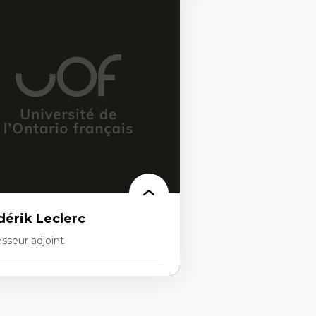
rtises
Expertises
scours sur la ville et représentations
Histoire de l'architecture et
squées, formes et usages au Canada
notamment au Canada
connaissance et représentations des
Théorie et pratiques en co
mmunautés immigrantes dans l'espace
l'environnement bâti
bain
Conception de projet en m
sign architectural et urbain
Analyse critique en archit
trimoine et patrimonialisation
enseignement du design ar
udes postcoloniales et décolonisation des
urbain
voirs
dérik Leclerc
sseur adjoint
rtises
éories et pratiques de l’urbanisme