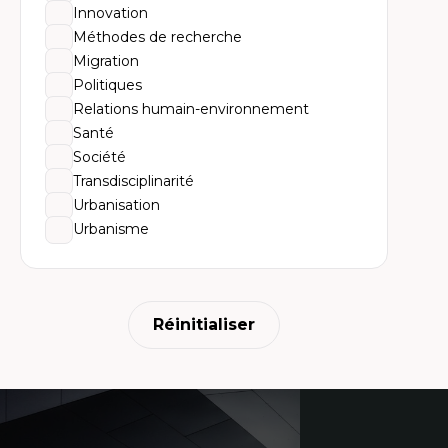
Ur
Innovation
Hi
Th
Méthodes de recherche
ter
Migration
Politiques
Relations humain-environnement
Santé
Société
Transdisciplinarité
Urbanisation
Urbanisme
Réinitialiser
Coordonnées