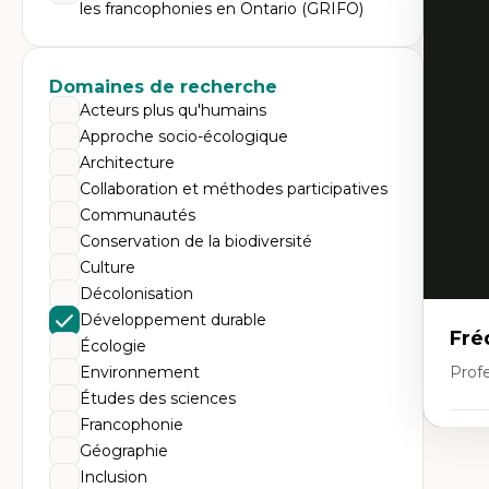
Expe
les francophonies en Ontario (GRIFO)
Di
Mo
Re
Domaines de recherche
co
ur
Acteurs plus qu'humains
De
Approche socio-écologique
Pa
Ét
Architecture
sa
Collaboration et méthodes participatives
Communautés
Conservation de la biodiversité
Culture
Décolonisation
Développement durable
Fré
Écologie
Environnement
Profe
Études des sciences
Francophonie
Expe
Géographie
Th
Inclusion