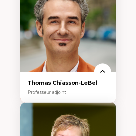
Histoire des faits économiques
Gestion durable des ressources naturelles
Écologie industrielle
Aménagement durable du territoire
Développement régional
Coopératives
Télétravail en milieu rural francophone
Transition socio-écologique
Thomas Chiasson-LeBel
Professeur adjoint
Expertises
Théories du développement
Économie politique comparée
Élites économiques
Sociologie économique