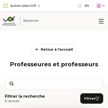
Aller
Passer
EN
Autres sites UOF
au
au
menu
contenu
principal
Université
de
l'Ontario
français
Retour à l'accueil
Professeures et professeurs
Search
Filtrer la recherche
Filtres
8 résultats