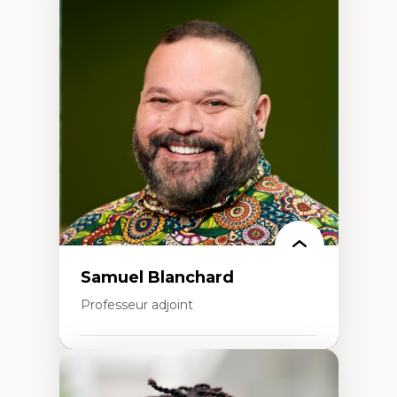
Expertises
Discours sur la ville et représentations
Mosquées, formes et usages au Canada
Reconnaissance et représentations des
communautés immigrantes dans l'espace
urbain
Design architectural et urbain
Patrimoine et patrimonialisation
Études postcoloniales et décolonisation des
savoirs
Samuel Blanchard
Professeur adjoint
Expertises
Didactique des sciences – processus