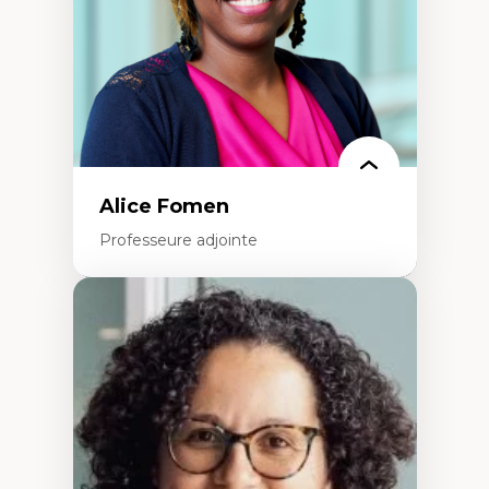
Épistémologie des techniques de recherche
numérique et l’IA
Théorie des droits de la personne
La pensée politique d’Hannah Arendt
La pensée politique à l’ère numérique
Justice internationale et normes
internationales
Alice Fomen
Professeure adjointe
Expertises
Acceptabilité, acceptation et adoption des
technologies
Technologies d'apprentissage innovantes
Insertion professionnelle du nouveau
personnel enseignant
Construction identitaire en milieu
minoritaire francophone
Technologies éducatives pour la formation
continue