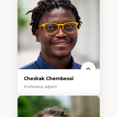
d’enquête et culture scientifique
Éducation en milieu minoritaire –
construction identitaire et conscience
critique
Technologies éducatives – ludification et
programmation pédagogique
La langue dans toutes les matières –
environnement discursif et langage
scientifique
Chedrak Chembessi
Professeur adjoint
Expertises
Économie circulaire
Modèles d’affaires durables