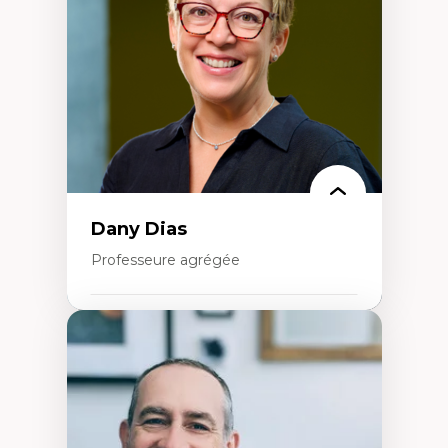
Extractivisme
Classes sociales
Mouvements sociaux
Théories de l’État
Dany Dias
Professeure agrégée
Expertises
Pédagogies critiques et justice sociale
Éthique relationnelle et sollicitude en
éducation
Décolonisation et autochtonisation de la
formation à l’enseignement
Littératie et didactique du français