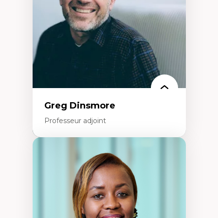
Éducation inclusive
Formation à l’enseignement en contexte
francophone minoritaire
Identité linguistique et culturelle
Recherche-action et approches
participatives
Leadership éducatif et pratiques réflexives
Éducation durable et bien-être en
enseignement
Greg Dinsmore
Professeur adjoint
Expertises
Fragmentation des auditoires médiatiques
Analyse multi-plateforme des auditoires
médiatiques
Analyse des comportements numériques à
travers les données massives et l’IA
Recherche quantitative et qualitative sur
les auditoires médiatiques