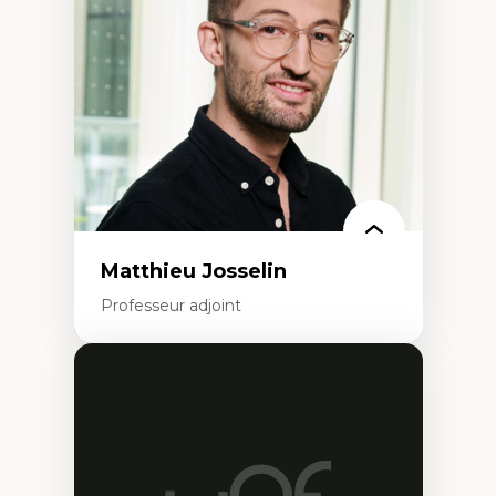
personnel enseignant
Construction identitaire en milieu
minoritaire francophone
Technologies éducatives pour la formation
continue
Matthieu Josselin
Professeur adjoint
Expertises
Ethnographie critique des environnements
d’apprentissage des étudiant.e.s
Approche transdisciplinaire des
compétences socioaffectives et
interculturelles