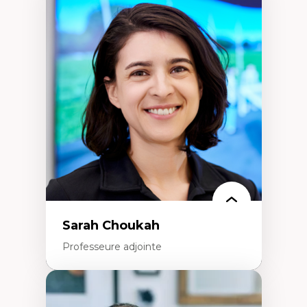
Didactique des sciences – processus
d’enquête et culture scientifique
Éducation en milieu minoritaire –
construction identitaire et conscience
critique
Technologies éducatives – ludification et
programmation pédagogique
La langue dans toutes les matières –
environnement discursif et langage
scientifique
Sarah Choukah
Professeure adjointe
Expertises