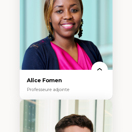
médiatiques
Analyse des comportements numériques à
travers les données massives et l’IA
Recherche quantitative et qualitative sur
les auditoires médiatiques
Épistémologie des techniques de recherche
numérique et l’IA
Théorie des droits de la personne
La pensée politique d’Hannah Arendt
La pensée politique à l’ère numérique
Justice internationale et normes
internationales
Alice Fomen
Professeure adjointe
Expertises
Acceptabilité, acceptation et adoption des
technologies
Technologies d'apprentissage innovantes
Insertion professionnelle du nouveau