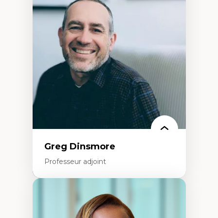
Démocratisation des nouvelles
technologies et biotechnologies
Données ouvertes
Bioart, programmation et électronique
créatives
Histoire sociale et culturelle des
technologies numériques
Résistances et droits numériques
Internet des objets
Métavers
Problématiques relatives à l’intelligence
artificielle, l’apprentissage machine et les
hautes technologies
Féminismes et nouvelles technologies
Greg Dinsmore
Professeur adjoint
Expertises
Fragmentation des auditoires médiatiques
Analyse multi-plateforme des auditoires