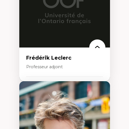
Didactique des langues secondes et
compétence pragmatique
Andragogie
Méthodologies de recherche qualitative
Frédérik Leclerc
Professeur adjoint
Expertises
Théories et pratiques de l’urbanisme
Urbanisme durable
Histoire de l’urbanisme
Théories sur la
territorialité/territorialisation