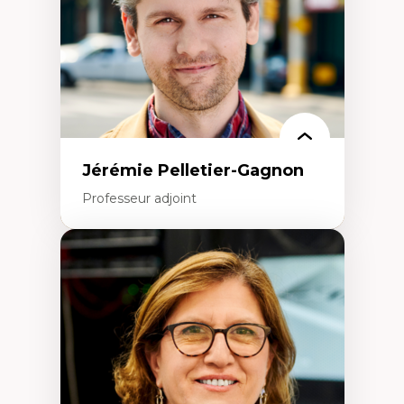
Jérémie Pelletier-Gagnon
Professeur adjoint
Expertises
Études du jeu vidéo
Fouille de textes
Études postcoloniales
Études critiques des médias
Analyse de données
Études japonaises
Mondialisation
Traduction et localisation
Intelligence artificielle et communication