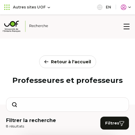
Aller
Passer
EN
Autres sites UOF
au
au
menu
contenu
principal
Université
de
l'Ontario
français
Retour à l'accueil
Professeures et professeurs
Search
Filtrer la recherche
Filtres
8 résultats