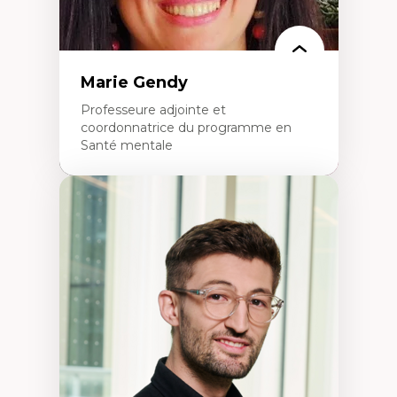
Marie Gendy
Professeure adjointe et
coordonnatrice du programme en
Santé mentale
Expertises
Neuropsychiatrie et neurosciences
Direction d'essais cliniques
Analyse des politiques et pratiques en santé
mentale
Développement de protocoles d'essais
cliniques
Collaboration interfonctionnelle
Leadership en recherche clinique
Développement de cadres politiques
Collaboration avec des entreprises
pharmaceutiques
Rédaction de publications et de rapports