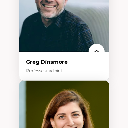
Éducation inclusive
Formation à l’enseignement en contexte
francophone minoritaire
Identité linguistique et culturelle
Recherche-action et approches
participatives
Leadership éducatif et pratiques réflexives
Éducation durable et bien-être en
enseignement
Greg Dinsmore
Professeur adjoint
Expertises
Fragmentation des auditoires médiatiques
Analyse multi-plateforme des auditoires
médiatiques
Analyse des comportements numériques à
travers les données massives et l’IA
Recherche quantitative et qualitative sur
les auditoires médiatiques