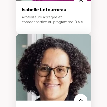
Isabelle Létourneau
Professeure agrégée et
coordonnatrice du programme B.A.A.
Expertises
Conciliation travail-vie personnelle
Gestion des ressources humaines
(attraction et fidélisation de la main-
d’œuvre)
Responsabilité sociale des organisations
Interventions organisationnelles
Comportement organisationnel
(mobilisation au travail)
Recherche qualitative
Éthique des affaires