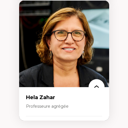
Expertises
Amérique latine
Théories du développement et
développement alternatif
Théories de l’État
Développement durable
Économie politique
Théories marxistes
Mouvements sociaux
Transition énergétique
Énergies renouvelables
Hela Zahar
Professeure agrégée
Expertises