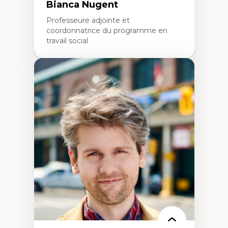
Bianca Nugent
Professeure adjointe et
coordonnatrice du programme en
travail social
Expertises
Travail social, action et justice sociale
Fondements de l’intervention et des
nouvelles pratiques en travail social et en
éducation inclusive
Minorités linguistiques, offre active et
francophonie plurielle en contexte
linguistique minoritaire
Études critiques sur le handicap, la
neurodiversité, l'agentivité et les injustices
épistémiques
Intersectionnalité et réalités 2SLGBTQ+
Méthodes d’interventions et approches
antiraciste, décoloniale, anti-oppressive
Approche interculturelle critique
Pair-aidance, proche aidance, famille
choisie et soutien mutuel
Intervention de groupe, communautaire,
familiale et interpersonnelle