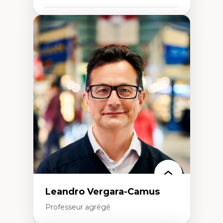
Expertises
Art
Anti-discrimination
Décolonisation de l’enseignement, de la
recherche, des institutions administratives
et syndicales
Pluralisme épistémologique et
francophonie
Culture
Politiques culturelles
Vivre ensemble
Anti-racisme
Anti-sexisme
Pratiques non oppressives
Leandro Vergara-Camus
Professeur agrégé