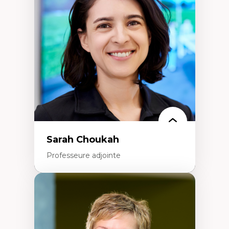
Élites économiques
Sociologie économique
Extractivisme
Classes sociales
Mouvements sociaux
Théories de l’État
Sarah Choukah
Professeure adjointe
Expertises
Démocratisation des nouvelles
technologies et biotechnologies
Données ouvertes
Bioart, programmation et électronique