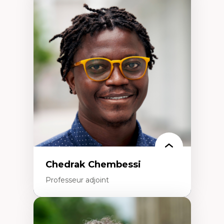
Didactique des sciences – processus
d’enquête et culture scientifique
Éducation en milieu minoritaire –
construction identitaire et conscience
critique
Technologies éducatives – ludification et
programmation pédagogique
La langue dans toutes les matières –
environnement discursif et langage
scientifique
Chedrak Chembessi
Professeur adjoint
Expertises