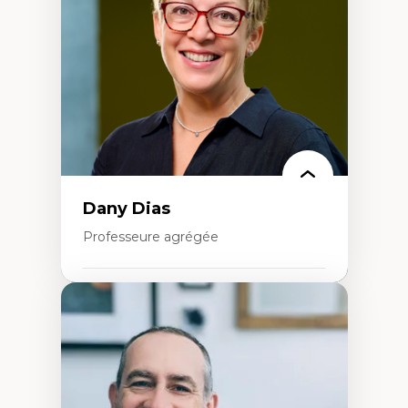
créatives
Histoire sociale et culturelle des
technologies numériques
Résistances et droits numériques
Internet des objets
Métavers
Problématiques relatives à l’intelligence
artificielle, l’apprentissage machine et les
hautes technologies
Féminismes et nouvelles technologies
Dany Dias
Professeure agrégée
Expertises
Pédagogies critiques et justice sociale
Éthique relationnelle et sollicitude en
éducation
Décolonisation et autochtonisation de la
formation à l’enseignement
Littératie et didactique du français