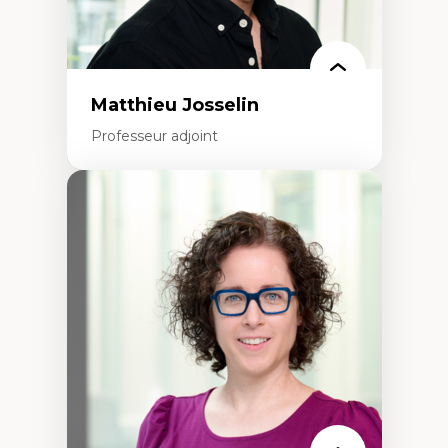
politiques
Enseignement et mentorat
Matthieu Josselin
Professeur adjoint
Expertises
Ethnographie critique des environnements
d’apprentissage des étudiant.e.s
Approche transdisciplinaire des
compétences socioaffectives et
interculturelles
Didactique des langues secondes et
compétence pragmatique
Andragogie
Méthodologies de recherche qualitative