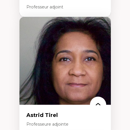
Professeur adjoint
Expertises
Santé mondiale
Femme en contexte de pauvreté
Innovation
Participation citoyenne
Inégalités sociales santé
Migration
Santé de la reproduction
Développement durable
Astrid Tirel
Professeure adjointe