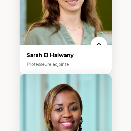
Épistémologie des techniques de recherche
numérique et l’IA
Théorie des droits de la personne
La pensée politique d’Hannah Arendt
La pensée politique à l’ère numérique
Justice internationale et normes
internationales
Sarah El Halwany
Professeure adjointe
Expertises
Les apports pédagogiques des théories de
l'affect, du posthumanisme, du féminisme
dans l'éducation aux sciences
L'apprentissage des sciences/STIM dans une
perspective socioécologique de care
L’insertion professionnelle des
enseignant.e.s