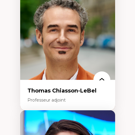
Économie circulaire
Modèles d’affaires durables
Histoire des faits économiques
Gestion durable des ressources naturelles
Écologie industrielle
Aménagement durable du territoire
Développement régional
Coopératives
Télétravail en milieu rural francophone
Transition socio-écologique
Thomas Chiasson-LeBel
Professeur adjoint
Expertises
Théories du développement
Économie politique comparée