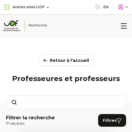
Aller
Passer
EN
Autres sites UOF
au
au
menu
contenu
principal
Université
de
l'Ontario
français
Retour à l'accueil
Professeures et professeurs
Search
Filtrer la recherche
Filtres
17 résultats