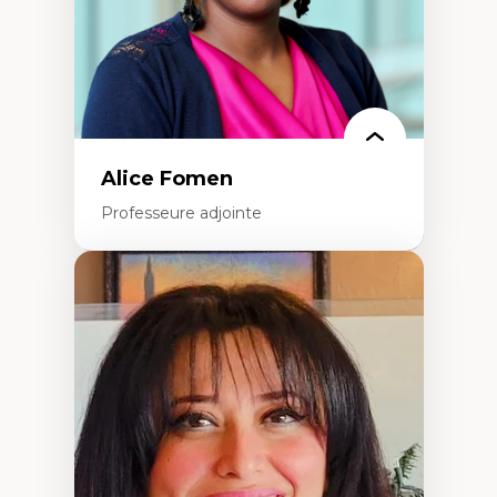
Alice Fomen
Professeure adjointe
Expertises
Acceptabilité, acceptation et adoption des
technologies
Technologies d'apprentissage innovantes
Insertion professionnelle du nouveau
personnel enseignant
Construction identitaire en milieu
minoritaire francophone
Technologies éducatives pour la formation
continue