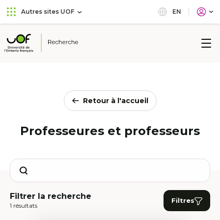
Aller
Passer
EN
Autres sites UOF
au
au
menu
contenu
principal
Université
de
l'Ontario
français
Retour à l'accueil
Professeures et professeurs
Search
Filtrer la recherche
Filtres
1 résultats