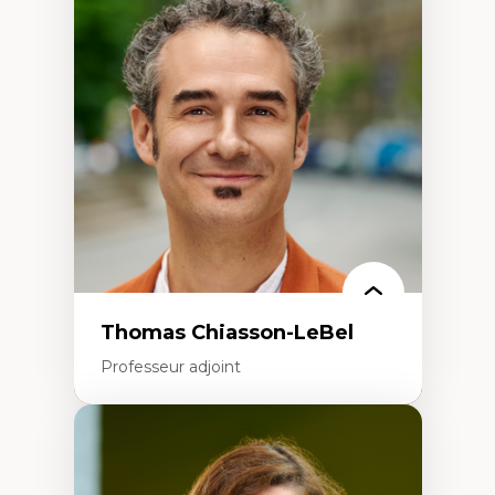
Trajectoires migratoires
Migrations forcées
Études des frontières; Enjeux géopolitiques
des migrations
Politiques migratoires
Réfugiés
Demandeurs d’asile
Migrations irrégulières
Migrations temporaires
Migration et changement climatique
Migration et développement
Thomas Chiasson-LeBel
Professeur adjoint
Expertises
Théories du développement
Économie politique comparée