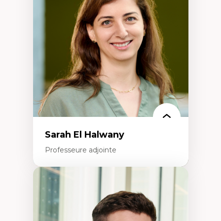
Élites économiques
Sociologie économique
Extractivisme
Classes sociales
Mouvements sociaux
Théories de l’État
Sarah El Halwany
Professeure adjointe
Expertises
Les apports pédagogiques des théories de
l'affect, du posthumanisme, du féminisme
dans l'éducation aux sciences
L'apprentissage des sciences/STIM dans une