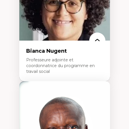
Didactique des langues secondes et
compétence pragmatique
Andragogie
Méthodologies de recherche qualitative
Bianca Nugent
Professeure adjointe et
coordonnatrice du programme en
travail social
Expertises
Travail social, action et justice sociale
Fondements de l’intervention et des
nouvelles pratiques en travail social et en
éducation inclusive
Minorités linguistiques, offre active et
francophonie plurielle en contexte
linguistique minoritaire