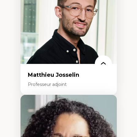
perspective socioécologique de care
L’insertion professionnelle des
enseignant.e.s
Matthieu Josselin
Professeur adjoint
Expertises
Ethnographie critique des environnements
d’apprentissage des étudiant.e.s
Approche transdisciplinaire des
compétences socioaffectives et
interculturelles