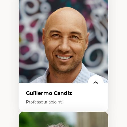
Expertises
Discours sur la ville et représentations
Mosquées, formes et usages au Canada
Reconnaissance et représentations des
communautés immigrantes dans l'espace
urbain
Design architectural et urbain
Patrimoine et patrimonialisation
Études postcoloniales et décolonisation des
savoirs
Guillermo Candiz
Professeur adjoint
Expertises