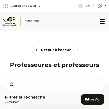
Aller
Passer
EN
Autres sites UOF
au
au
menu
contenu
principal
Université
de
l'Ontario
français
Retour à l'accueil
Professeures et professeurs
Search
Filtrer la recherche
Filtres
7 résultats