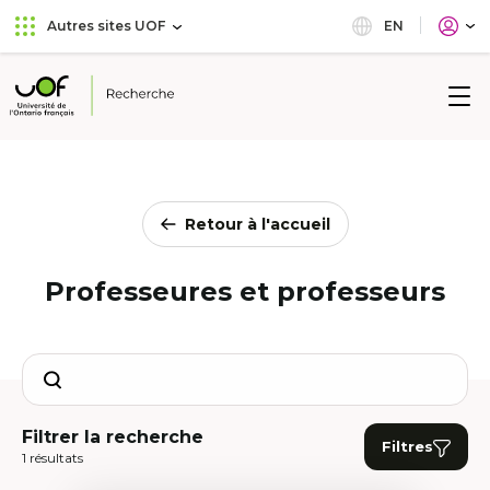
Aller
Passer
EN
Autres sites UOF
au
au
menu
contenu
principal
Université
de
l'Ontario
français
Retour à l'accueil
Professeures et professeurs
Search
Filtrer la recherche
Filtres
1 résultats