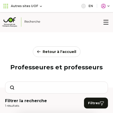
Aller
Passer
EN
Autres sites UOF
au
au
menu
contenu
principal
Université
de
l'Ontario
français
Retour à l'accueil
Professeures et professeurs
Search
Filtrer la recherche
Filtres
1 résultats