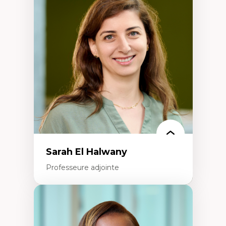
Éthique relationnelle et sollicitude en
éducation
Décolonisation et autochtonisation de la
formation à l’enseignement
Littératie et didactique du français
Éducation inclusive
Formation à l’enseignement en contexte
francophone minoritaire
Identité linguistique et culturelle
Recherche-action et approches
participatives
Leadership éducatif et pratiques réflexives
Éducation durable et bien-être en
enseignement
Sarah El Halwany
Professeure adjointe
Expertises
Les apports pédagogiques des théories de
l'affect, du posthumanisme, du féminisme