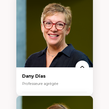
Didactique des sciences – processus
d’enquête et culture scientifique
Éducation en milieu minoritaire –
construction identitaire et conscience
critique
Technologies éducatives – ludification et
programmation pédagogique
La langue dans toutes les matières –
environnement discursif et langage
scientifique
Dany Dias
Professeure agrégée
Expertises
Pédagogies critiques et justice sociale