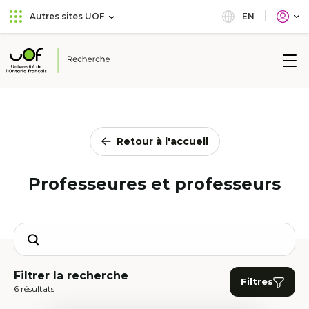
Aller
Passer
EN
Autres sites UOF
au
au
menu
contenu
principal
Université
de
l'Ontario
français
Retour à l'accueil
Professeures et professeurs
Search
Filtrer la recherche
Filtres
6 résultats