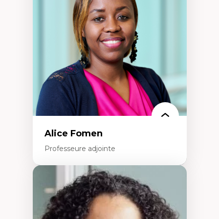
dans l'éducation aux sciences
L'apprentissage des sciences/STIM dans une
perspective socioécologique de care
L’insertion professionnelle des
enseignant.e.s
Alice Fomen
Professeure adjointe
Expertises
Acceptabilité, acceptation et adoption des
technologies
Technologies d'apprentissage innovantes
Insertion professionnelle du nouveau