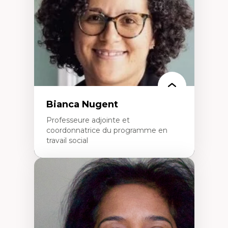
personnel enseignant
Construction identitaire en milieu
minoritaire francophone
Technologies éducatives pour la formation
continue
Bianca Nugent
Professeure adjointe et
coordonnatrice du programme en
travail social
Expertises
Travail social, action et justice sociale
Fondements de l’intervention et des
nouvelles pratiques en travail social et en
éducation inclusive
Minorités linguistiques, offre active et