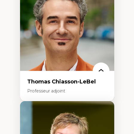
Histoire des faits économiques
Gestion durable des ressources naturelles
Écologie industrielle
Aménagement durable du territoire
Développement régional
Coopératives
Télétravail en milieu rural francophone
Transition socio-écologique
Thomas Chiasson-LeBel
Professeur adjoint
Expertises
Théories du développement
Économie politique comparée
Élites économiques
Sociologie économique