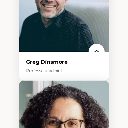
Éducation inclusive
Formation à l’enseignement en contexte
francophone minoritaire
Identité linguistique et culturelle
Recherche-action et approches
participatives
Leadership éducatif et pratiques réflexives
Éducation durable et bien-être en
enseignement
Greg Dinsmore
Professeur adjoint
Expertises
Fragmentation des auditoires médiatiques
Analyse multi-plateforme des auditoires
médiatiques
Analyse des comportements numériques à
travers les données massives et l’IA
Recherche quantitative et qualitative sur
les auditoires médiatiques