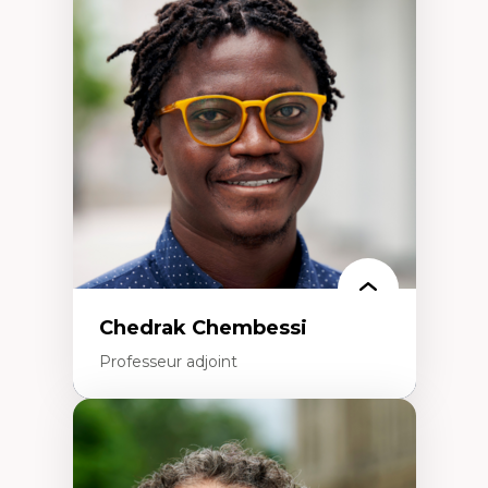
d’enquête et culture scientifique
Éducation en milieu minoritaire –
construction identitaire et conscience
critique
Technologies éducatives – ludification et
programmation pédagogique
La langue dans toutes les matières –
environnement discursif et langage
scientifique
Chedrak Chembessi
Professeur adjoint
Expertises
Économie circulaire
Modèles d’affaires durables