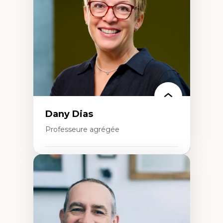
Extractivisme
Classes sociales
Mouvements sociaux
Théories de l’État
Dany Dias
Professeure agrégée
Expertises
Pédagogies critiques et justice sociale
Éthique relationnelle et sollicitude en
éducation
Décolonisation et autochtonisation de la
formation à l’enseignement
Littératie et didactique du français