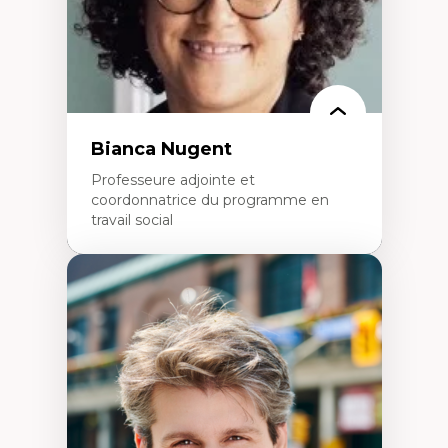
Épistémologie des techniques de recherche
numérique et l’IA
Théorie des droits de la personne
La pensée politique d’Hannah Arendt
La pensée politique à l’ère numérique
Justice internationale et normes
internationales
Bianca Nugent
Professeure adjointe et
coordonnatrice du programme en
travail social
Expertises
Travail social, action et justice sociale
Fondements de l’intervention et des
nouvelles pratiques en travail social et en
éducation inclusive
Minorités linguistiques, offre active et
francophonie plurielle en contexte
linguistique minoritaire
Études critiques sur le handicap, la
neurodiversité, l'agentivité et les injustices