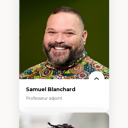
Expertises
Discours sur la ville et représentations
Mosquées, formes et usages au Canada
Reconnaissance et représentations des
communautés immigrantes dans l'espace
urbain
Design architectural et urbain
Patrimoine et patrimonialisation
Études postcoloniales et décolonisation des
savoirs
Samuel Blanchard
Professeur adjoint
Expertises
Didactique des sciences – processus