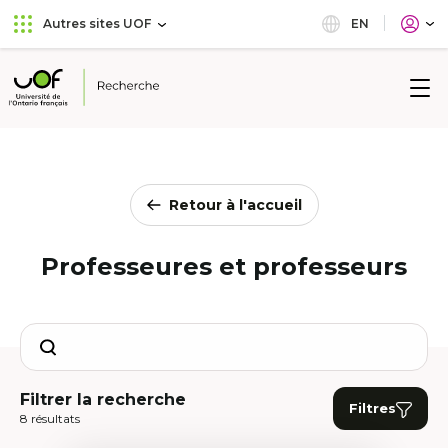
Aller
Passer
EN
Autres sites UOF
au
au
menu
contenu
principal
Université
de
l'Ontario
français
Retour à l'accueil
Professeures et professeurs
Search
Filtrer la recherche
Filtres
8 résultats