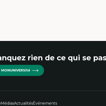
udes du jeu vidéo
Sociologie de la culture, Cu
ille de textes
scènes culturelles
udes postcoloniales
Communication narrativ
udes critiques des médias
Enjeux politiques des méd
alyse de données
numériques;Citoyenneté
udes japonaises
Marketing numérique
ndialisation
Métavers, RV, RA, 360
aduction et localisation
Innovations et développ
telligence artificielle et communication
technologique
main-machine
Morphologie culturelle de
numériques
Écomédias
Études critiques des médias
immersifs
nquez rien de ce qui se pas
re MONUNIVERSité
e
Médias
Actualités
Événements