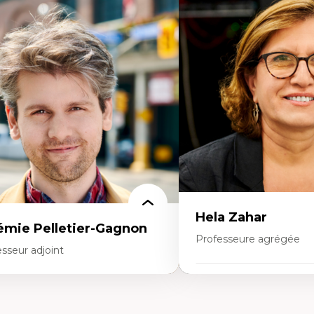
rtises
Expertises
mocratisation des nouvelles
Fragmentation des audito
chnologies et biotechnologies
Analyse multi-plateforme 
nnées ouvertes
médiatiques
oart, programmation et électronique
Analyse des comportemen
éatives
travers les données massive
toire sociale et culturelle des
Recherche quantitative et 
chnologies numériques
les auditoires médiatiques
sistances et droits numériques
Épistémologie des techniq
ternet des objets
numérique et l’IA
tavers
Théorie des droits de la p
oblématiques relatives à l’intelligence
La pensée politique d’Ha
ificielle, l’apprentissage machine et les
La pensée politique à l’èr
utes technologies
Justice internationale et
minismes et nouvelles technologies
internationales
Hela Zahar
émie Pelletier-Gagnon
Professeure agrégée
sseur adjoint
Expertises
rtises
Cultures numériques