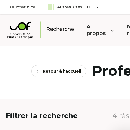
Aller
Passer
UOntario.ca
Autres sites UOF
au
au
menu
contenu
principal
À
N
Ouvrir
O
propos
Université
le
l
de
menu
l'Ontario
français
Prof
Retour à l'accueil
Filtrer la recherche
4 rés