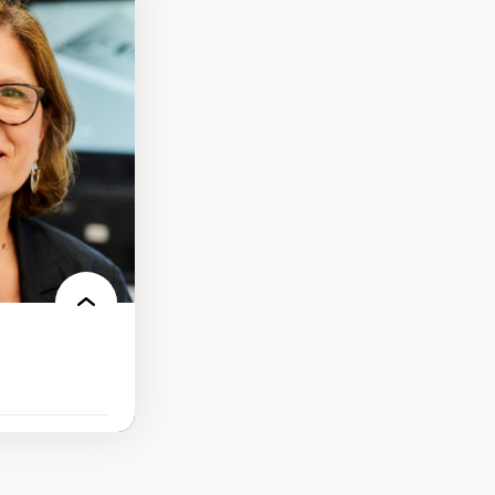
ires médiatiques
des auditoires
ts numériques à
s et l’IA
qualitative sur
ues de recherche
ersonne
nnah Arendt
e numérique
 normes