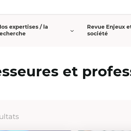
os expertises / la
Revue Enjeux e
uvrir
Ouvrir
recherche
société
e
le
menu
menu
esseures et profes
ultats