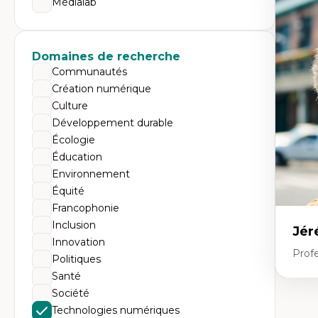
Médialab
Expe
Dé
te
Do
Domaines de recherche
Bi
cr
Communautés
His
Création numérique
te
Ré
Culture
In
Développement durable
Mé
Pr
Écologie
art
Éducation
ha
Fé
Environnement
Équité
Francophonie
Inclusion
Jér
Innovation
Profe
Politiques
Santé
Société
Expe
Technologies numériques