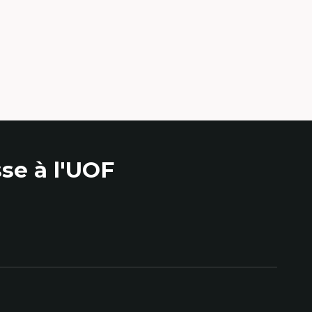
lture visuelle,
e
ias
 numérique
ement
s plateformes
 interactifs et
se à l'UOF