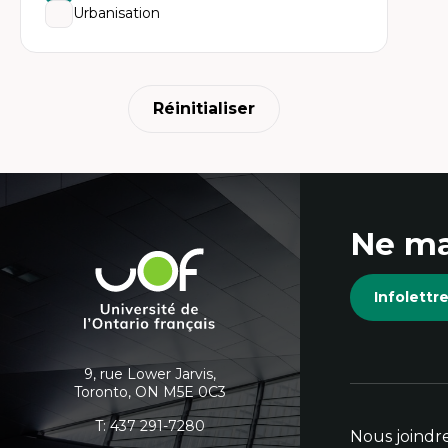
Ét
Urbanisation
Fou
Ét
Ét
An
Ét
Mo
Réinitialiser
Tr
In
hu
Coordonnées
Ne ma
et
Université
de
informations
Infolett
l'Ontario
français
supplémentaires
9, rue Lower Jarvis,
Toronto, ON M5E 0C3
T:
437 291-7280
Nous joindr