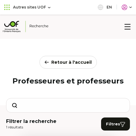
Aller
Passer
EN
Autres sites UOF
au
au
menu
contenu
principal
Université
de
l'Ontario
français
Retour à l'accueil
Professeures et professeurs
Search
Filtrer la recherche
Filtres
1 résultats