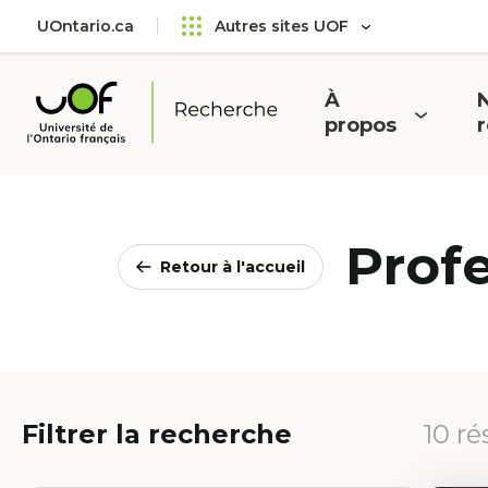
Aller
Passer
UOntario.ca
Autres sites UOF
au
au
menu
contenu
principal
À
N
Ouvrir
O
propos
Université
le
l
de
menu
l'Ontario
français
Prof
Retour à l'accueil
Filtrer la recherche
10 ré