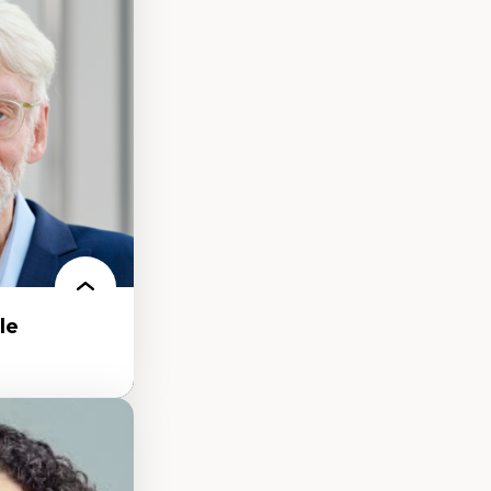
ires médiatiques
des auditoires
ts numériques à
s et l’IA
qualitative sur
ues de recherche
ersonne
nnah Arendt
e numérique
 normes
le
 de la ville,