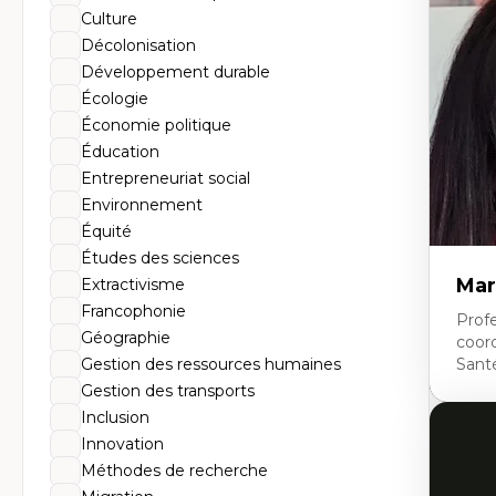
Th
Culture
Éc
Él
Décolonisation
So
Développement durable
Ex
Cla
Écologie
Mo
Économie politique
Th
Éducation
Entrepreneuriat social
Environnement
Équité
Études des sciences
Mar
Extractivisme
Francophonie
Profe
Géographie
coor
Gestion des ressources humaines
Sant
Gestion des transports
Inclusion
Expe
Innovation
Ne
Méthodes de recherche
Dir