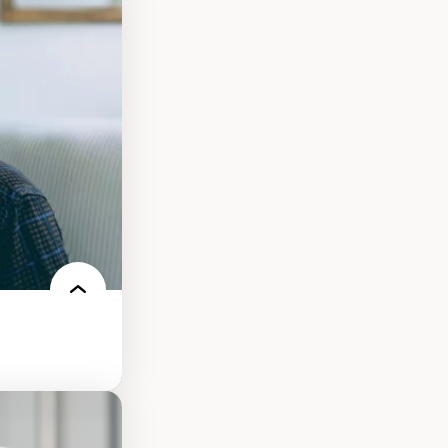
s
ques
rces naturelles
territoire
l francophone
ue