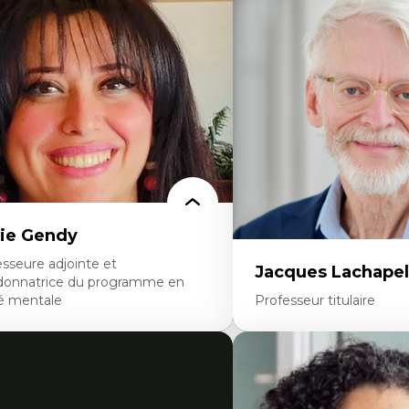
éories du développement
Fragmentation des audito
onomie politique comparée
Analyse multi-plateforme 
ites économiques
médiatiques
ciologie économique
Analyse des comportemen
tractivisme
travers les données massive
sses sociales
Recherche quantitative et 
uvements sociaux
les auditoires médiatiques
éories de l’État
Épistémologie des techniq
numérique et l’IA
Théorie des droits de la p
La pensée politique d’Ha
La pensée politique à l’èr
Justice internationale et
internationales
ie Gendy
sseure adjointe et
Jacques Lachapel
donnatrice du programme en
é mentale
Professeur titulaire
rtises
Expertises
uropsychiatrie et neurosciences
Histoire de l'architecture et
ection d'essais cliniques
notamment au Canada