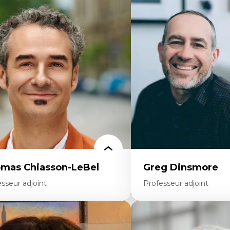
rtises
Expertises
ajectoires migratoires
Économie circulaire
grations forcées
Modèles d’affaires durable
udes des frontières; Enjeux géopolitiques
Histoire des faits économi
s migrations
Gestion durable des ressou
litiques migratoires
Écologie industrielle
fugiés
Aménagement durable du 
mandeurs d’asile
Développement régional
grations irrégulières
Coopératives
grations temporaires
Télétravail en milieu rura
gration et changement climatique
Transition socio-écologiq
gration et développement
mas Chiasson-LeBel
Greg Dinsmore
sseur adjoint
Professeur adjoint
rtises
Expertises