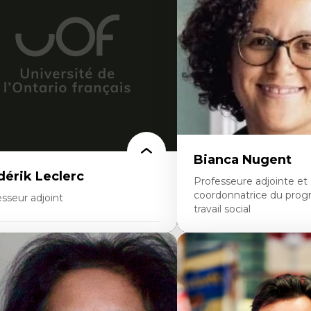
alyse des politiques et pratiques en santé
Théorie et pratiques en co
ntale
l'environnement bâti
veloppement de protocoles d'essais
Conception de projet en m
iniques
Analyse critique en archit
llaboration interfonctionnelle
enseignement du design ar
adership en recherche clinique
urbain
veloppement de cadres politiques
llaboration avec des entreprises
armaceutiques
daction de publications et de rapports
litiques
seignement et mentorat
Bianca Nugent
dérik Leclerc
Professeure adjointe et
coordonnatrice du pro
sseur adjoint
travail social
rtises
Expertises
éories et pratiques de l’urbanisme
banisme durable
Travail social, action et jus
stoire de l’urbanisme
Fondements de l’intervent
éories sur la
nouvelles pratiques en trav
ritorialité/territorialisation
éducation inclusive