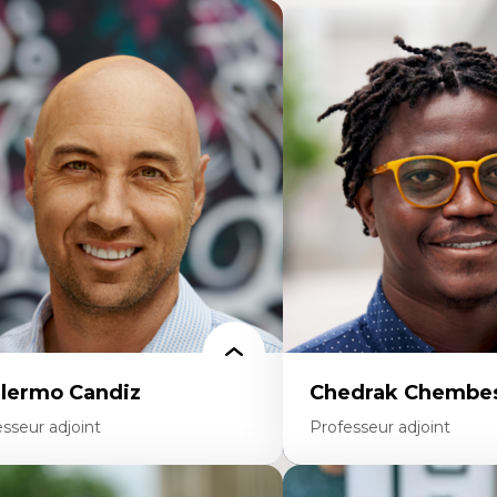
llermo Candiz
Chedrak Chembes
sseur adjoint
Professeur adjoint