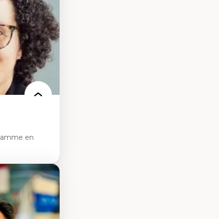
nservation de
ilieu existant
ecture et
chitectural et
gramme en
tice sociale
ion et des
ail social et en