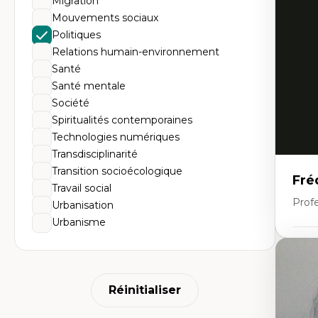
Migration
An
me
Mouvements sociaux
Dé
Politiques
cl
Co
Relations humain-environnement
Le
Santé
Dé
Co
Santé mentale
ph
Société
Ré
po
Spiritualités contemporaines
En
Technologies numériques
Transdisciplinarité
Transition socioécologique
Fré
Travail social
Profe
Urbanisation
Urbanisme
Expe
Th
Ur
Réinitialiser
Hi
Th
ter