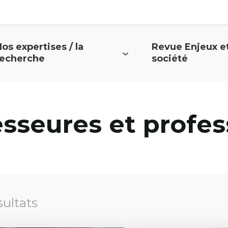
os expertises / la
Revue Enjeux e
uvrir
Ouvrir
recherche
société
e
le
menu
menu
esseures et profes
sultats