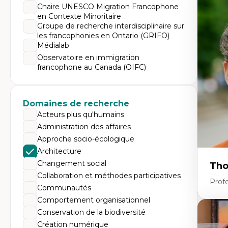
Expe
Chaire UNESCO Migration Francophone
en Contexte Minoritaire
Tr
Mi
Groupe de recherche interdisciplinaire sur
Ét
les francophonies en Ontario (GRIFO)
de
Médialab
Po
Ré
Observatoire en immigration
De
francophone au Canada (OIFC)
Mi
Mi
Mi
Mi
Domaines de recherche
Acteurs plus qu'humains
Administration des affaires
Approche socio-écologique
Architecture
Changement social
Tho
Collaboration et méthodes participatives
Profe
Communautés
Comportement organisationnel
Conservation de la biodiversité
Expe
Création numérique