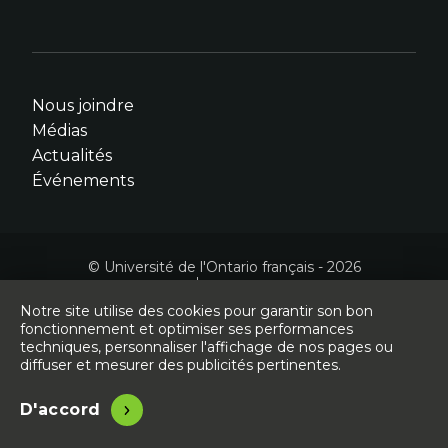
une
une
une
une
une
nouvelle
nouvelle
nouvelle
nouvelle
nouvelle
fenêtre.
fenêtre.
fenêtre.
fenêtre.
fenêtre.
Nous joindre
Médias
Actualités
Événements
© Université de l'Ontario français - 2026
Légal
Accessibilité
Site conçu, développé et hébergé par
Libéo
Notre site utilise des cookies pour garantir son bon
fonctionnement et optimiser ses performances
techniques, personnaliser l'affichage de nos pages ou
diffuser et mesurer des publicités pertinentes.
D'accord