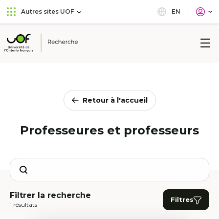
Aller
Passer
EN
Autres sites UOF
au
au
menu
contenu
principal
Université
de
l'Ontario
français
Retour à l'accueil
Professeures et professeurs
Search
Filtrer la recherche
Filtres
1 résultats