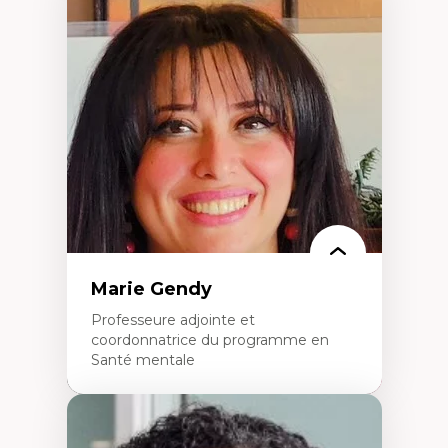
Expertises
Trajectoires migratoires
Migrations forcées
Études des frontières; Enjeux géopolitiques
des migrations
Politiques migratoires
Réfugiés
Demandeurs d’asile
Migrations irrégulières
Migrations temporaires
Migration et changement climatique
Migration et développement
Marie Gendy
Professeure adjointe et
coordonnatrice du programme en
Santé mentale
Expertises