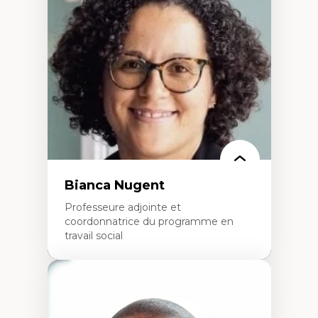
Neuropsychiatrie et neurosciences
Direction d'essais cliniques
Analyse des politiques et pratiques en santé
mentale
Développement de protocoles d'essais
cliniques
Collaboration interfonctionnelle
Leadership en recherche clinique
Développement de cadres politiques
Collaboration avec des entreprises
pharmaceutiques
Rédaction de publications et de rapports
politiques
Enseignement et mentorat
Bianca Nugent
Professeure adjointe et
coordonnatrice du programme en
travail social
Expertises
Travail social, action et justice sociale
Fondements de l’intervention et des