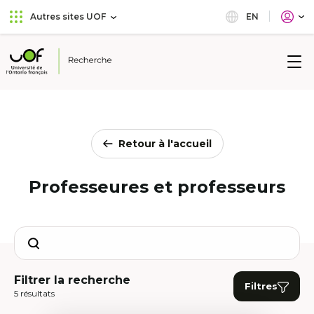
Aller
Passer
EN
Autres sites UOF
au
au
menu
contenu
principal
Université
de
l'Ontario
français
Retour à l'accueil
Professeures et professeurs
Search
Filtrer la recherche
Filtres
5 résultats