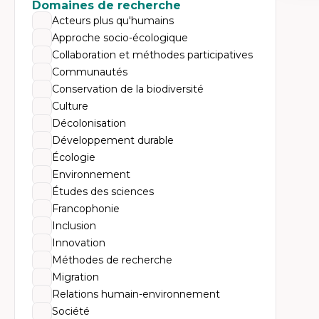
Expe
Domaines de recherche
Acteurs plus qu'humains
Mé
Ac
Approche socio-écologique
Ap
Collaboration et méthodes participatives
Co
Co
Communautés
Ét
Conservation de la biodiversité
Re
Tr
Culture
Décolonisation
Développement durable
Écologie
Environnement
Études des sciences
Francophonie
Inclusion
Innovation
Méthodes de recherche
Migration
Relations humain-environnement
Société