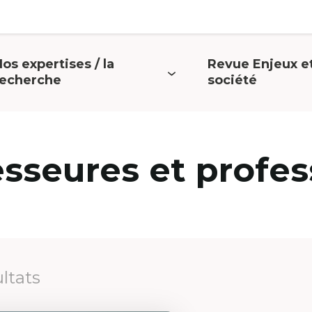
os expertises / la
Revue Enjeux e
uvrir
Ouvrir
recherche
société
e
le
menu
menu
esseures et profes
ultats