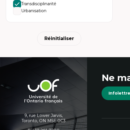
Transdisciplinarité
Urbanisation
Réinitialiser
Coordonnées
Ne ma
et
Université
de
informations
Infolett
l'Ontario
français
supplémentaires
9, rue Lower Jarvis,
Toronto, ON M5E 0C3