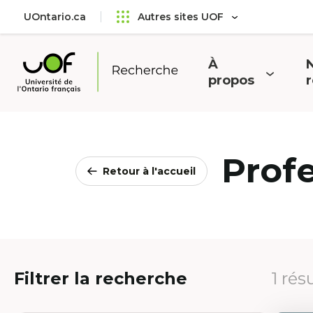
Aller
Passer
UOntario.ca
Autres sites UOF
au
au
menu
contenu
principal
À
N
Ouvrir
O
propos
Université
le
l
de
menu
l'Ontario
français
Prof
Retour à l'accueil
Filtrer la recherche
1 rés