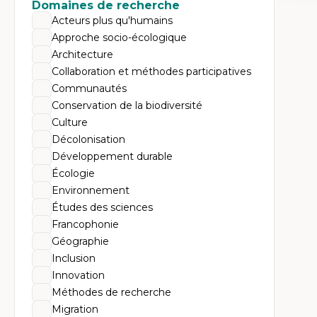
Expe
Domaines de recherche
Acteurs plus qu'humains
Mé
Ac
Approche socio-écologique
Ap
Architecture
Co
Co
Collaboration et méthodes participatives
Ét
Communautés
Re
Tr
Conservation de la biodiversité
Culture
Décolonisation
Développement durable
Écologie
Environnement
Études des sciences
Francophonie
Géographie
Inclusion
Innovation
Méthodes de recherche
Migration