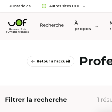
Aller
Passer
UOntario.ca
Autres sites UOF
au
au
menu
contenu
principal
À
N
Ouvrir
O
propos
Université
le
l
de
menu
l'Ontario
français
Prof
Retour à l'accueil
Filtrer la recherche
1 rés