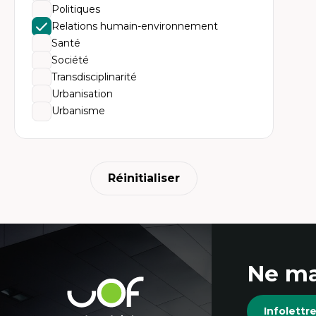
Politiques
Relations humain-environnement
Santé
Société
Transdisciplinarité
Urbanisation
Urbanisme
Réinitialiser
Coordonnées
Ne ma
et
Université
de
Infolett