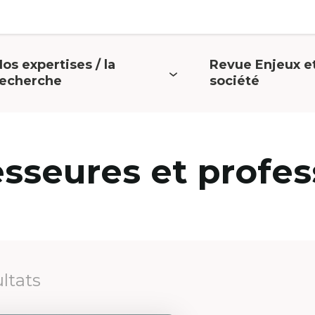
os expertises / la
Revue Enjeux e
uvrir
Ouvrir
recherche
société
e
le
menu
menu
esseures et profes
ultats