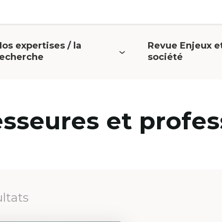
os expertises / la
Revue Enjeux e
uvrir
Ouvrir
recherche
société
e
le
menu
menu
esseures et profes
ultats