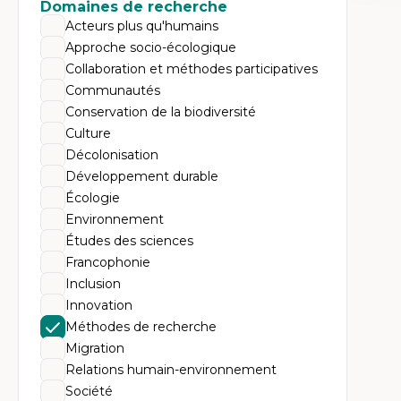
Expe
Domaines de recherche
Acteurs plus qu'humains
Mé
Ac
Approche socio-écologique
Ap
Collaboration et méthodes participatives
Co
Co
Communautés
Ét
Conservation de la biodiversité
Re
Tr
Culture
Décolonisation
Développement durable
Écologie
Environnement
Études des sciences
Francophonie
Inclusion
Innovation
Méthodes de recherche
Migration
Relations humain-environnement
Société