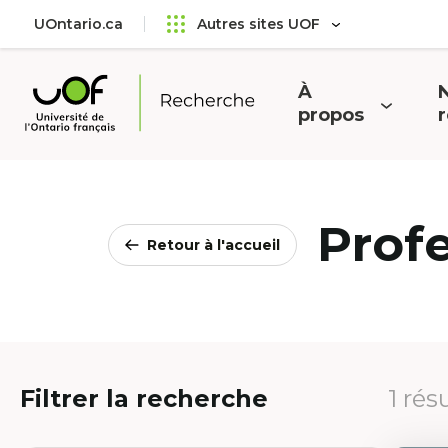
Aller
Passer
UOntario.ca
Autres sites UOF
au
au
menu
contenu
principal
À
N
Ouvrir
O
propos
Université
le
l
de
menu
l'Ontario
français
Prof
Retour à l'accueil
Filtrer la recherche
1 rés