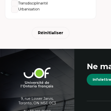
Transdisciplinarité
Urbanisation
Réinitialiser
Coordonnées
Ne ma
et
Université
de
informations
Infolett
l'Ontario
français
supplémentaires
9, rue Lower Jarvis,
Toronto, ON M5E 0C3