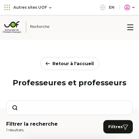
Aller
Passer
EN
Autres sites UOF
au
au
menu
contenu
principal
Université
de
l'Ontario
français
Retour à l'accueil
Professeures et professeurs
Search
Filtrer la recherche
Filtres
1 résultats