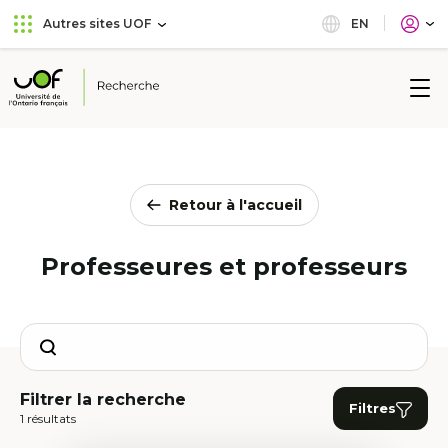
Aller
Passer
EN
Autres sites UOF
au
au
menu
contenu
principal
Université
de
l'Ontario
français
Retour à l'accueil
Professeures et professeurs
Search
Filtrer la recherche
Filtres
1 résultats