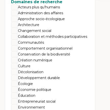
Expe
Domaines de recherche
Acteurs plus qu'humains
Th
Éc
Administration des affaires
Él
Approche socio-écologique
So
Ex
Architecture
Cla
Changement social
Mo
Th
Collaboration et méthodes participatives
Communautés
Comportement organisationnel
Conservation de la biodiversité
Création numérique
Culture
Décolonisation
Développement durable
Écologie
Économie politique
Éducation
Entrepreneuriat social
Environnement