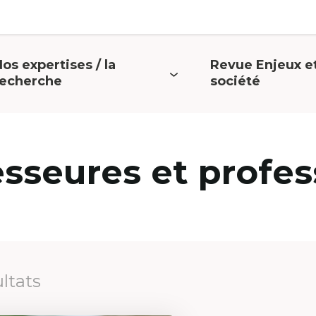
os expertises / la
Revue Enjeux e
uvrir
Ouvrir
recherche
société
e
le
menu
menu
esseures et profes
ultats