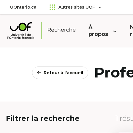
Aller
Passer
UOntario.ca
Autres sites UOF
au
au
menu
contenu
principal
À
N
Ouvrir
O
propos
Université
le
l
de
menu
l'Ontario
français
Prof
Retour à l'accueil
Filtrer la recherche
1 rés