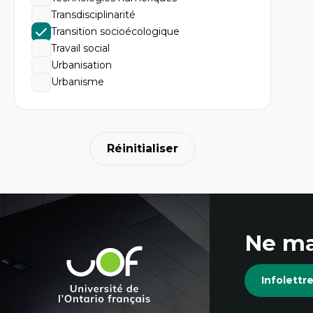
Transdisciplinarité
Transition socioécologique
Travail social
Urbanisation
Urbanisme
Réinitialiser
Coordonnées
Ne ma
et
Université
de
informations
Infolett
l'Ontario
français