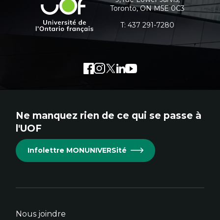
Université
Pluralisme épistémologique et
Toronto, ON M5E 0C3
supplémentaires
de
francophonie
Culture
l'Ontario
T:
437 291-7280
Politiques culturelles
français
Vivre ensemble
Anti-racisme
Anti-sexisme
Pratiques non oppressives
Facebook
Lien
Instagram
Lien
Twitter
Lien
LinkedIn
Lien
Youtube
Lien
externe
externe
externe
externe
externe
au
au
au
au
au
site.
site.
site.
site.
site.
Ne manquez rien de ce qui se passe à
Cet
Cet
Cet
Cet
Cet
l'UOF
hyperlien
hyperlien
hyperlien
hyperlien
hyperlien
s'ouvrira
s'ouvrira
s'ouvrira
s'ouvrira
s'ouvrira
Infolettre MONUNIVERSité
dans
dans
dans
dans
dans
une
une
une
une
une
nouvelle
nouvelle
nouvelle
nouvelle
nouvelle
fenêtre.
fenêtre.
fenêtre.
fenêtre.
fenêtre.
Nous joindre