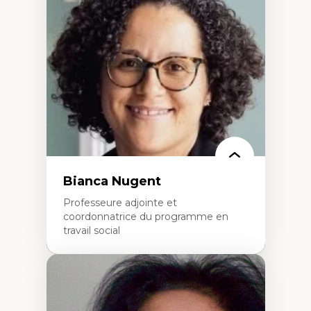
Neuropsychiatrie et neurosciences
Direction d'essais cliniques
Analyse des politiques et pratiques en santé
mentale
Développement de protocoles d'essais
cliniques
Collaboration interfonctionnelle
Leadership en recherche clinique
Développement de cadres politiques
Collaboration avec des entreprises
pharmaceutiques
Rédaction de publications et de rapports
politiques
Enseignement et mentorat
Bianca Nugent
Professeure adjointe et
coordonnatrice du programme en
travail social
Expertises
Travail social, action et justice sociale
Fondements de l’intervention et des