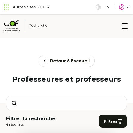
Aller
Passer
EN
Autres sites UOF
au
au
menu
contenu
principal
Université
de
l'Ontario
français
Retour à l'accueil
Professeures et professeurs
Search
Filtrer la recherche
Filtres
4 résultats