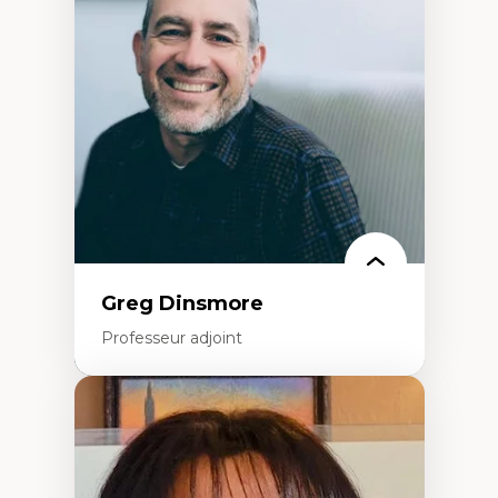
Élites économiques
Sociologie économique
Extractivisme
Classes sociales
Mouvements sociaux
Théories de l’État
Greg Dinsmore
Professeur adjoint
Expertises
Fragmentation des auditoires médiatiques
Analyse multi-plateforme des auditoires
médiatiques
Analyse des comportements numériques à