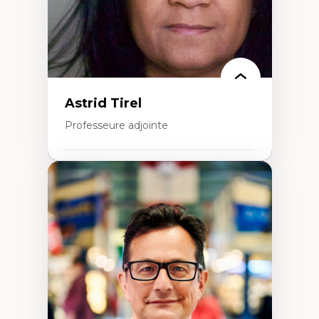
épistémiques
Intersectionnalité et réalités 2SLGBTQ+
Méthodes d’interventions et approches
antiraciste, décoloniale, anti-oppressive
Approche interculturelle critique
Pair-aidance, proche aidance, famille
choisie et soutien mutuel
Intervention de groupe, communautaire,
familiale et interpersonnelle
Astrid Tirel
Recherche participative avec, pour et avec
et centrée sur la primauté de la personne
Professeure adjointe
Expertises
Art
Anti-discrimination
Décolonisation de l’enseignement, de la
recherche, des institutions administratives
et syndicales
Pluralisme épistémologique et
francophonie
Culture
Politiques culturelles
Vivre ensemble
Anti-racisme
Anti-sexisme