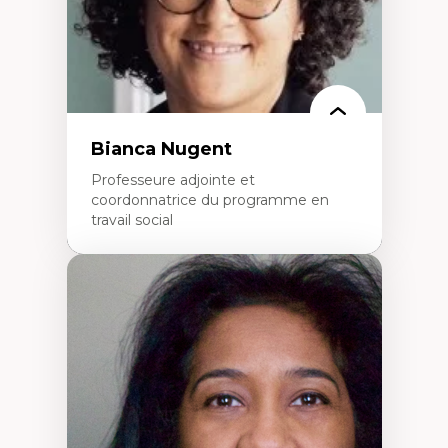
Bianca Nugent
Professeure adjointe et
coordonnatrice du programme en
travail social
Expertises
Travail social, action et justice sociale
Fondements de l’intervention et des
nouvelles pratiques en travail social et en
éducation inclusive
Minorités linguistiques, offre active et
francophonie plurielle en contexte
linguistique minoritaire
Études critiques sur le handicap, la
neurodiversité, l'agentivité et les injustices