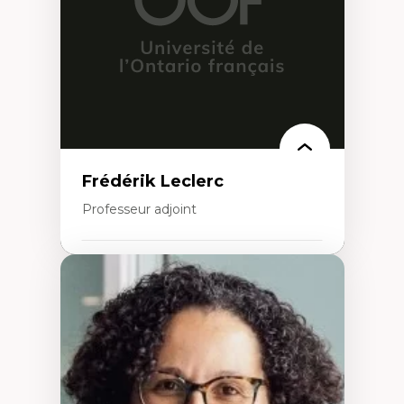
cliniques
Collaboration interfonctionnelle
Leadership en recherche clinique
Développement de cadres politiques
Collaboration avec des entreprises
pharmaceutiques
Rédaction de publications et de rapports
politiques
Enseignement et mentorat
Frédérik Leclerc
Professeur adjoint
Expertises
Théories et pratiques de l’urbanisme
Urbanisme durable
Histoire de l’urbanisme
Théories sur la
territorialité/territorialisation