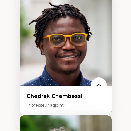
Expertises
Trajectoires migratoires
Migrations forcées
Études des frontières; Enjeux géopolitiques
des migrations
Politiques migratoires
Réfugiés
Demandeurs d’asile
Migrations irrégulières
Migrations temporaires
Migration et changement climatique
Migration et développement
Chedrak Chembessi
Professeur adjoint
Expertises