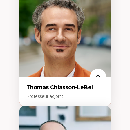
Économie circulaire
Modèles d’affaires durables
Histoire des faits économiques
Gestion durable des ressources naturelles
Écologie industrielle
Aménagement durable du territoire
Développement régional
Coopératives
Télétravail en milieu rural francophone
Transition socio-écologique
Thomas Chiasson-LeBel
Professeur adjoint
Expertises
Théories du développement
Économie politique comparée