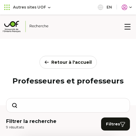
Aller
Passer
EN
Autres sites UOF
au
au
menu
contenu
principal
Université
de
l'Ontario
français
Retour à l'accueil
Professeures et professeurs
Search
Filtrer la recherche
Filtres
9 résultats