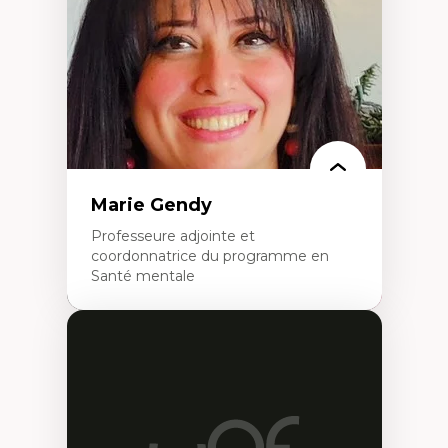
travers les données massives et l’IA
Recherche quantitative et qualitative sur
les auditoires médiatiques
Épistémologie des techniques de recherche
numérique et l’IA
Théorie des droits de la personne
La pensée politique d’Hannah Arendt
La pensée politique à l’ère numérique
Justice internationale et normes
internationales
Marie Gendy
Professeure adjointe et
coordonnatrice du programme en
Santé mentale
Expertises
Neuropsychiatrie et neurosciences
Direction d'essais cliniques
Analyse des politiques et pratiques en santé
mentale
Développement de protocoles d'essais