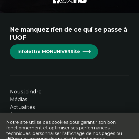
externe
externe
externe
externe
externe
au
au
au
au
au
site.
site.
site.
site.
site.
Ne manquez rien de ce qui se passe à
Cet
Cet
Cet
Cet
Cet
l'UOF
hyperlien
hyperlien
hyperlien
hyperlien
hyperlien
s'ouvrira
s'ouvrira
s'ouvrira
s'ouvrira
s'ouvrira
Infolettre MONUNIVERSité
dans
dans
dans
dans
dans
une
une
une
une
une
nouvelle
nouvelle
nouvelle
nouvelle
nouvelle
fenêtre.
fenêtre.
fenêtre.
fenêtre.
fenêtre.
Nous joindre
Médias
Actualités
Événements
Notre site utilise des cookies pour garantir son bon
fonctionnement et optimiser ses performances
techniques, personnaliser l'affichage de nos pages ou