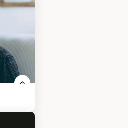
s
ques
rces naturelles
territoire
l francophone
ue