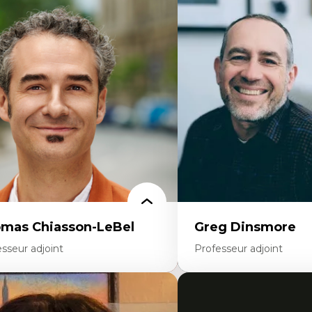
rtises
Expertises
ajectoires migratoires
Économie circulaire
grations forcées
Modèles d’affaires durable
udes des frontières; Enjeux géopolitiques
Histoire des faits économi
s migrations
Gestion durable des ressou
litiques migratoires
Écologie industrielle
fugiés
Aménagement durable du 
mandeurs d’asile
Développement régional
grations irrégulières
Coopératives
grations temporaires
Télétravail en milieu rura
gration et changement climatique
Transition socio-écologiq
gration et développement
mas Chiasson-LeBel
Greg Dinsmore
sseur adjoint
Professeur adjoint
rtises
Expertises