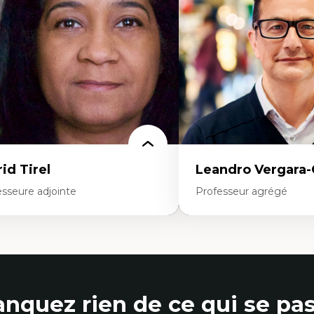
orités linguistiques, offre active et
Discours, récits et narrato
ancophonie plurielle en contexte
management
nguistique minoritaire
Transformation socioéco
udes critiques sur le handicap, la
communautés marginalis
rodiversité, l'agentivité et les injustices
Politiques d’inclusion et é
istémiques
Études organisationnelles 
tersectionnalité et réalités 2SLGBTQ+
Créativité et management
thodes d’interventions et approches
Méthodologies qualitative
tiraciste, décoloniale, anti-oppressive
proche interculturelle critique
ir-aidance, proche aidance, famille
oisie et soutien mutuel
tervention de groupe, communautaire,
miliale et interpersonnelle
cherche participative avec, pour et avec
id Tirel
Leandro Vergara
 centrée sur la primauté de la personne
esseure adjointe
Professeur agrégé
rtises
Expertises
t
Amérique latine
ti-discrimination
Théories du développemen
colonisation de l’enseignement, de la
développement alternatif
cherche, des institutions administratives
Théories de l’État
nquez rien de ce qui se pas
 syndicales
Développement durable
uralisme épistémologique et
Économie politique