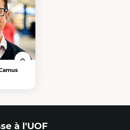
logie en
nomique des
ées
conomie solidaire
critiques
 culturel
s
-Camus
t et
se à l'UOF