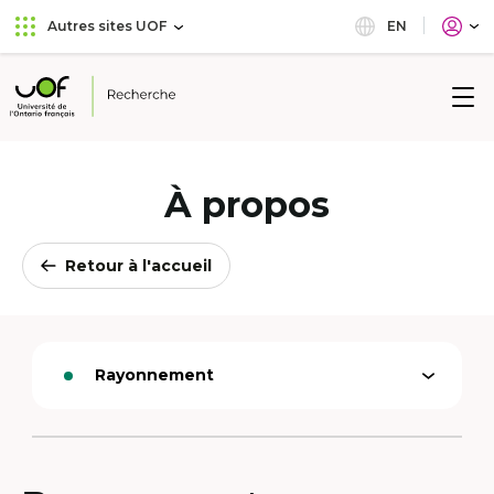
Aller
Passer
EN
Autres sites UOF
au
au
menu
contenu
principal
Université
de
l'Ontario
français
À propos
Retour à l'accueil
Rayonnement
Ouvrir
Option
le
active
menu