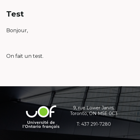
s'ouvrira
dans
Test
une
nouvelle
Bonjour,
fenêtre
On fait un test.
Coordonnées
et
informations
9, rue Lower Jarvis,
Université
Toronto, ON M5E 0C3
supplémentaires
de
l'Ontario
T:
437 291-7280
français