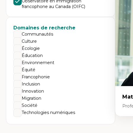
Observatoire en immigration
Expe
francophone au Canada (OIFC)
Le
l'
da
L'
Domaines de recherche
pe
L’
Communautés
en
Culture
Écologie
Éducation
Environnement
Équité
Francophonie
Inclusion
Innovation
Mat
Migration
Société
Profe
Technologies numériques
Expe