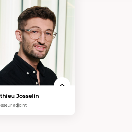
rtises
Expertises
s apports pédagogiques des théories de
Acceptabilité, acceptation
affect, du posthumanisme, du féminisme
technologies
ns l'éducation aux sciences
Technologies d'apprentis
apprentissage des sciences/STIM dans une
Insertion professionnelle
rspective socioécologique de care
personnel enseignant
insertion professionnelle des
Construction identitaire e
seignant.e.s
minoritaire francophone
Technologies éducatives p
continue
thieu Josselin
sseur adjoint
rtises