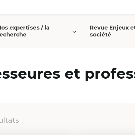
os expertises / la
Revue Enjeux e
uvrir
Ouvrir
recherche
société
e
le
menu
menu
esseures et profes
ultats