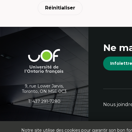
Et
d’
Réinitialiser
Ap
co
int
Di
co
Coordonnées
An
Mé
Ne ma
et
Université
de
informations
Infolett
l'Ontario
français
supplémentaires
9, rue Lower Jarvis,
Toronto, ON M5E 0C3
T:
437 291-7280
Nous joindr
Notre site utilise des cookies pour garantir son bon
Facebook
Lien
Instagram
Lien
Twitter
Lien
LinkedIn
Lien
Youtube
Lien