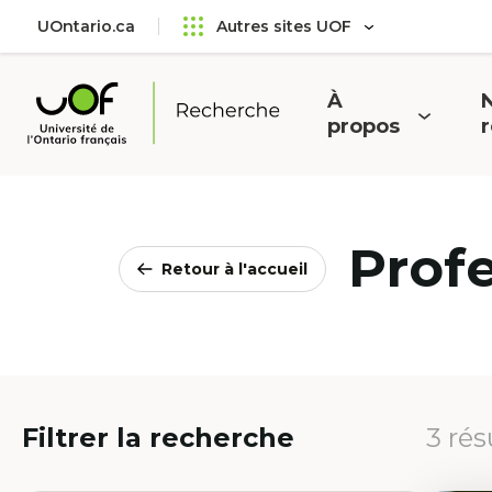
Aller
Passer
UOntario.ca
Autres sites UOF
au
au
menu
contenu
principal
À
N
Ouvrir
O
propos
Université
le
l
de
menu
l'Ontario
français
Prof
Retour à l'accueil
Filtrer la recherche
3 rés