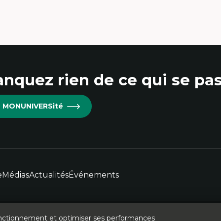
hnographie critique des environnements
apprentissage des étudiant.e.s
proche transdisciplinaire des
mpétences socioaffectives et
erculturelles
dactique des langues secondes et
mpétence pragmatique
dragogie
thodologies de recherche qualitative
nquez rien de ce qui se pas
re MONUNIVERSité
e
Médias
Actualités
Événements
 fonctionnement et optimiser ses performances